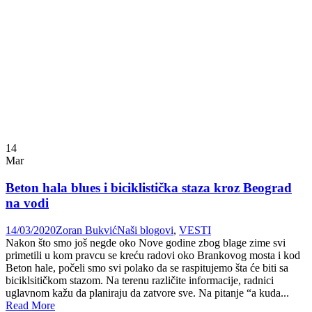
14
Mar
Beton hala blues i biciklistička staza kroz Beograd
na vodi
14/03/2020
Zoran Bukvić
Naši blogovi
,
VESTI
Nakon što smo još negde oko Nove godine zbog blage zime svi
primetili u kom pravcu se kreću radovi oko Brankovog mosta i kod
Beton hale, počeli smo svi polako da se raspitujemo šta će biti sa
biciklsitičkom stazom. Na terenu različite informacije, radnici
uglavnom kažu da planiraju da zatvore sve. Na pitanje “a kuda...
Read More