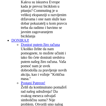
Kakva su iskustva Evrope
kada je prevoz biciklom u
pitanju? Commuting je u
velikoj ekspanziji u razvijenim
državama i one nam služe kao
dobar pokazatelj u kom pravcu
treba da radimo i bavimo se
javnim zagovaranjem
biciklanja
DONIRAJ!
Doniraj putem žiro računa
Ukoliko želite da nam
pomognete, to možete učiniti i
tako što ćete donirati sredstva
putem našeg žiro računa. Vaša
pomoć nam je uvek
dobrodošla za pravljenje novih
akcija, kao i vožnje "Kritična
masa."
Postani Patreon!
Želiš da kontinuirano pomažeš
rad našeg udruženja? Da
svakog meseca odvajaš
simboličnu sumu? Nije
problem. Otvorili smo nalog