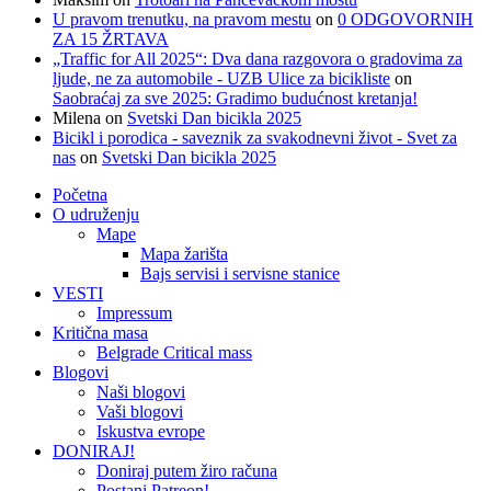
U pravom trenutku, na pravom mestu
on
0 ODGOVORNIH
ZA 15 ŽRTAVA
„Traffic for All 2025“: Dva dana razgovora o gradovima za
ljude, ne za automobile - UZB Ulice za bicikliste
on
Saobraćaj za sve 2025: Gradimo budućnost kretanja!
Milena
on
Svetski Dan bicikla 2025
Bicikl i porodica - saveznik za svakodnevni život - Svet za
nas
on
Svetski Dan bicikla 2025
Početna
O udruženju
Mape
Mapa žarišta
Bajs servisi i servisne stanice
VESTI
Impressum
Kritična masa
Belgrade Critical mass
Blogovi
Naši blogovi
Vaši blogovi
Iskustva evrope
DONIRAJ!
Doniraj putem žiro računa
Postani Patreon!