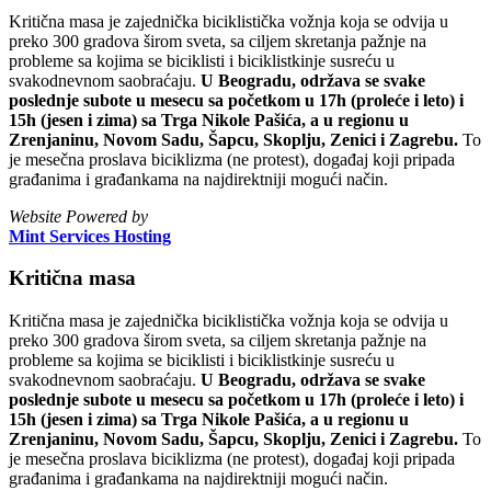
Kritična masa je zajednička biciklistička vožnja koja se odvija u
preko 300 gradova širom sveta, sa ciljem skretanja pažnje na
probleme sa kojima se biciklisti i biciklistkinje susreću u
svakodnevnom saobraćaju.
U Beogradu, održava se svake
poslednje subote u mesecu sa početkom u 17h (proleće i leto) i
15h (jesen i zima) sa Trga Nikole Pašića, a u regionu u
Zrenjaninu, Novom Sadu, Šapcu, Skoplju, Zenici i Zagrebu.
To
je mesečna proslava biciklizma (ne protest), događaj koji pripada
građanima i građankama na najdirektniji mogući način.
Website Powered by
Mint Services Hosting
Kritična masa
Kritična masa je zajednička biciklistička vožnja koja se odvija u
preko 300 gradova širom sveta, sa ciljem skretanja pažnje na
probleme sa kojima se biciklisti i biciklistkinje susreću u
svakodnevnom saobraćaju.
U Beogradu, održava se svake
poslednje subote u mesecu sa početkom u 17h (proleće i leto) i
15h (jesen i zima) sa Trga Nikole Pašića, a u regionu u
Zrenjaninu, Novom Sadu, Šapcu, Skoplju, Zenici i Zagrebu.
To
je mesečna proslava biciklizma (ne protest), događaj koji pripada
građanima i građankama na najdirektniji mogući način.