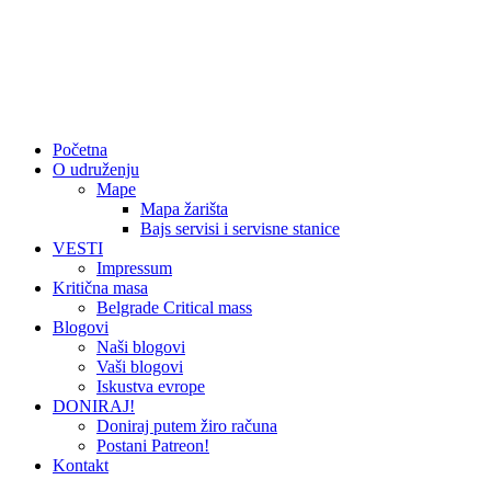
Početna
O udruženju
Mape
Mapa žarišta
Bajs servisi i servisne stanice
VESTI
Impressum
Kritična masa
Belgrade Critical mass
Blogovi
Naši blogovi
Vaši blogovi
Iskustva evrope
DONIRAJ!
Doniraj putem žiro računa
Postani Patreon!
Kontakt