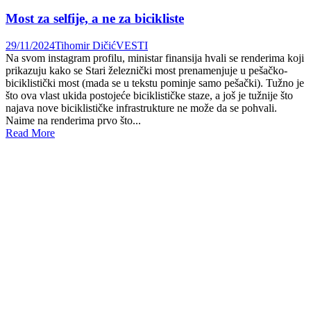
Most za selfije, a ne za bicikliste
29/11/2024
Tihomir Dičić
VESTI
Na svom instagram profilu, ministar finansija hvali se renderima koji
prikazuju kako se Stari železnički most prenamenjuje u pešačko-
biciklistički most (mada se u tekstu pominje samo pešački). Tužno je
što ova vlast ukida postojeće biciklističke staze, a još je tužnije što
najava nove biciklističke infrastrukture ne može da se pohvali.
Naime na renderima prvo što...
Read More