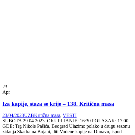
23
Apr
Iza kapije, staza se krije – 138. Kritična masa
23/04/2023
UZB
Kritična masa
,
VESTI
SUBOTA 29.04.2023. OKUPLJANJE: 16:30 POLAZAK: 17:00
GDE: Trg Nikole Pašića, Beograd Ulazimo polako u drugu sezonu
zidanja Skadra na Bojani, iliti Vodene kapije na Dunavu, ispod