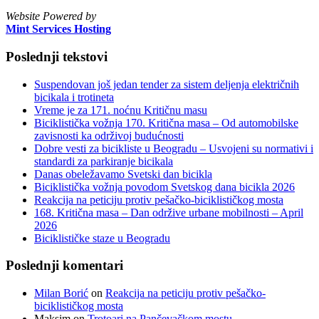
Website Powered by
Mint Services Hosting
Poslednji tekstovi
Suspendovan još jedan tender za sistem deljenja električnih
bicikala i trotineta
Vreme je za 171. noćnu Kritičnu masu
Biciklistička vožnja 170. Kritična masa – Od automobilske
zavisnosti ka održivoj budućnosti
Dobre vesti za bicikliste u Beogradu – Usvojeni su normativi i
standardi za parkiranje bicikala
Danas obeležavamo Svetski dan bicikla
Biciklistička vožnja povodom Svetskog dana bicikla 2026
Reakcija na peticiju protiv pešačko-biciklističkog mosta
168. Kritična masa – Dan održive urbane mobilnosti – April
2026
Biciklističke staze u Beogradu
Poslednji komentari
Milan Borić
on
Reakcija na peticiju protiv pešačko-
biciklističkog mosta
Maksim
on
Trotoari na Pančevačkom mostu