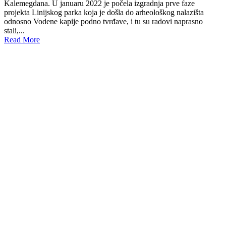
Kalemegdana. U januaru 2022 je počela izgradnja prve faze
projekta Linijskog parka koja je došla do arheološkog nalazišta
odnosno Vodene kapije podno tvrđave, i tu su radovi naprasno
stali,...
Read More