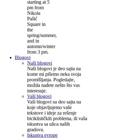
starting at 5
pm from
Nikola
Pašić
Square in
the
spring/summer,
and in
automn/winter
from 3 pm.
Blogovi
Naši blogovi
Naši blogovi je deo sajta na
kome mi pišemo neka svoja
promišljanja. Pogledajte,
možda nađete nešto što vas
interesuje.
Vaši blogovi
Vaši blogovi su deo sajta na
koje objavljujemo vaše
tekstove i ideje za rešenje
biciklističkih problema, ili vaša
iskustva sa ulica naših
gradova.
Iskustva evrope