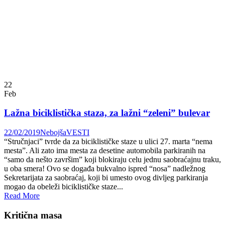
22
Feb
Lažna biciklistička staza, za lažni “zeleni” bulevar
22/02/2019
Nebojša
VESTI
“Stručnjaci” tvrde da za biciklističke staze u ulici 27. marta “nema
mesta”. Ali zato ima mesta za desetine automobila parkiranih na
“samo da nešto završim” koji blokiraju celu jednu saobraćajnu traku,
u oba smera! Ovo se događa bukvalno ispred “nosa” nadležnog
Sekretarijata za saobraćaj, koji bi umesto ovog divljeg parkiranja
mogao da obeleži biciklističke staze...
Read More
Kritična masa