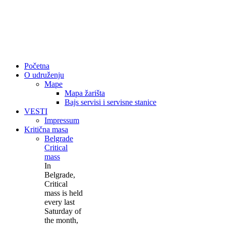
Početna
O udruženju
Mape
Mapa žarišta
Bajs servisi i servisne stanice
VESTI
Impressum
Kritična masa
Belgrade
Critical
mass
In
Belgrade,
Critical
mass is held
every last
Saturday of
the month,