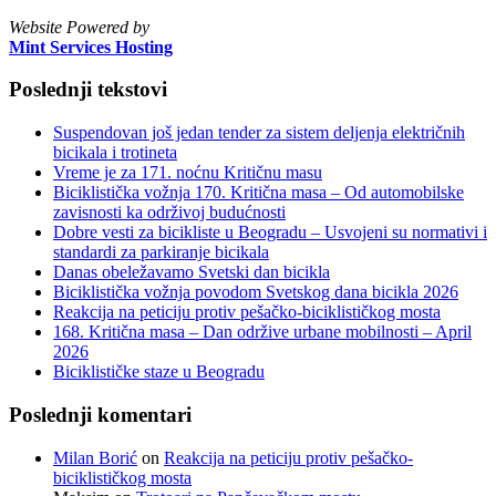
Website Powered by
Mint Services Hosting
Poslednji tekstovi
Suspendovan još jedan tender za sistem deljenja električnih
bicikala i trotineta
Vreme je za 171. noćnu Kritičnu masu
Biciklistička vožnja 170. Kritična masa – Od automobilske
zavisnosti ka održivoj budućnosti
Dobre vesti za bicikliste u Beogradu – Usvojeni su normativi i
standardi za parkiranje bicikala
Danas obeležavamo Svetski dan bicikla
Biciklistička vožnja povodom Svetskog dana bicikla 2026
Reakcija na peticiju protiv pešačko-biciklističkog mosta
168. Kritična masa – Dan održive urbane mobilnosti – April
2026
Biciklističke staze u Beogradu
Poslednji komentari
Milan Borić
on
Reakcija na peticiju protiv pešačko-
biciklističkog mosta