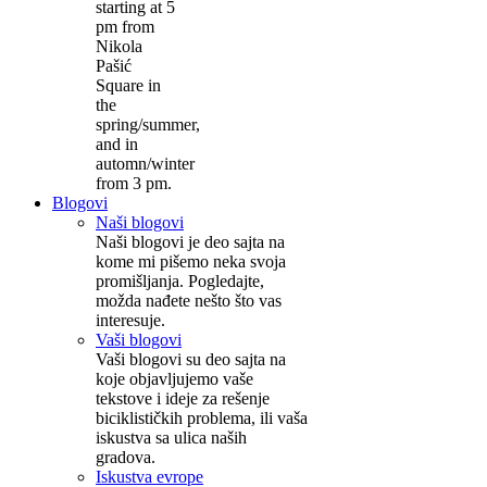
starting at 5
pm from
Nikola
Pašić
Square in
the
spring/summer,
and in
automn/winter
from 3 pm.
Blogovi
Naši blogovi
Naši blogovi je deo sajta na
kome mi pišemo neka svoja
promišljanja. Pogledajte,
možda nađete nešto što vas
interesuje.
Vaši blogovi
Vaši blogovi su deo sajta na
koje objavljujemo vaše
tekstove i ideje za rešenje
biciklističkih problema, ili vaša
iskustva sa ulica naših
gradova.
Iskustva evrope