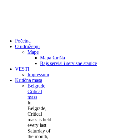
Početna
O udruženju
Mape
Mapa žarišta
Bajs servisi i servisne stanice
VESTI
Impressum
Kritična masa
Belgrade
Critical
mass
In
Belgrade,
Critical
mass is held
every last
Saturday of
the month,