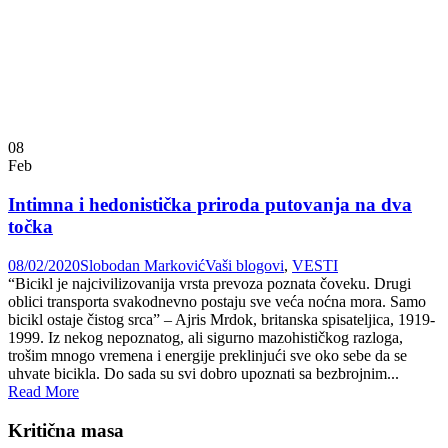
08
Feb
Intimna i hedonistička priroda putovanja na dva
točka
08/02/2020
Slobodan Marković
Vaši blogovi
,
VESTI
“Bicikl je najcivilizovanija vrsta prevoza poznata čoveku. Drugi
oblici transporta svakodnevno postaju sve veća noćna mora. Samo
bicikl ostaje čistog srca” – Ajris Mrdok, britanska spisateljica, 1919-
1999. Iz nekog nepoznatog, ali sigurno mazohističkog razloga,
trošim mnogo vremena i energije preklinjući sve oko sebe da se
uhvate bicikla. Do sada su svi dobro upoznati sa bezbrojnim...
Read More
Kritična masa