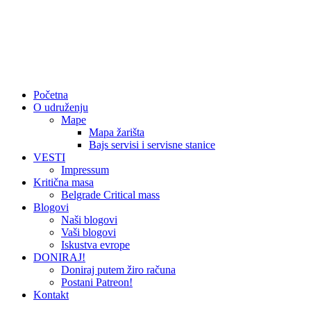
Početna
O udruženju
Mape
Mapa žarišta
Bajs servisi i servisne stanice
VESTI
Impressum
Kritična masa
Belgrade Critical mass
Blogovi
Naši blogovi
Vaši blogovi
Iskustva evrope
DONIRAJ!
Doniraj putem žiro računa
Postani Patreon!
Kontakt