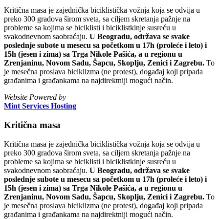
Kritična masa je zajednička biciklistička vožnja koja se odvija u
preko 300 gradova širom sveta, sa ciljem skretanja pažnje na
probleme sa kojima se biciklisti i biciklistkinje susreću u
svakodnevnom saobraćaju.
U Beogradu, održava se svake
poslednje subote u mesecu sa početkom u 17h (proleće i leto) i
15h (jesen i zima) sa Trga Nikole Pašića, a u regionu u
Zrenjaninu, Novom Sadu, Šapcu, Skoplju, Zenici i Zagrebu.
To
je mesečna proslava biciklizma (ne protest), događaj koji pripada
građanima i građankama na najdirektniji mogući način.
Website Powered by
Mint Services Hosting
Kritična masa
Kritična masa je zajednička biciklistička vožnja koja se odvija u
preko 300 gradova širom sveta, sa ciljem skretanja pažnje na
probleme sa kojima se biciklisti i biciklistkinje susreću u
svakodnevnom saobraćaju.
U Beogradu, održava se svake
poslednje subote u mesecu sa početkom u 17h (proleće i leto) i
15h (jesen i zima) sa Trga Nikole Pašića, a u regionu u
Zrenjaninu, Novom Sadu, Šapcu, Skoplju, Zenici i Zagrebu.
To
je mesečna proslava biciklizma (ne protest), događaj koji pripada
građanima i građankama na najdirektniji mogući način.