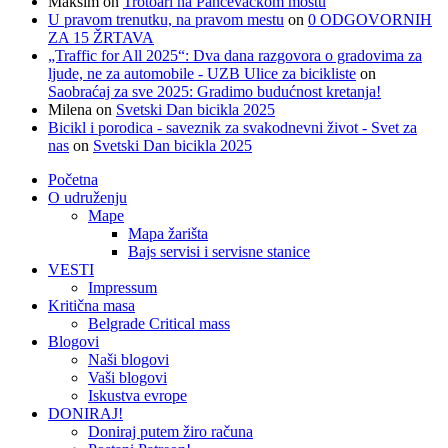
Maksim
on
Trotoari na Pančevačkom mostu
U pravom trenutku, na pravom mestu
on
0 ODGOVORNIH
ZA 15 ŽRTAVA
„Traffic for All 2025“: Dva dana razgovora o gradovima za
ljude, ne za automobile - UZB Ulice za bicikliste
on
Saobraćaj za sve 2025: Gradimo budućnost kretanja!
Milena
on
Svetski Dan bicikla 2025
Bicikl i porodica - saveznik za svakodnevni život - Svet za
nas
on
Svetski Dan bicikla 2025
Početna
O udruženju
Mape
Mapa žarišta
Bajs servisi i servisne stanice
VESTI
Impressum
Kritična masa
Belgrade Critical mass
Blogovi
Naši blogovi
Vaši blogovi
Iskustva evrope
DONIRAJ!
Doniraj putem žiro računa