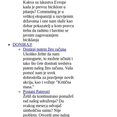
Kakva su iskustva Evrope
kada je prevoz biciklom u
pitanju? Commuting je u
velikoj ekspanziji u razvijenim
državama i one nam služe kao
dobar pokazatelj u kom pravcu
treba da radimo i bavimo se
javnim zagovaranjem
biciklanja
DONIRAJ!
Doniraj putem žiro računa
Ukoliko želite da nam
pomognete, to možete učiniti i
tako što ćete donirati sredstva
putem našeg žiro računa. Vaša
pomoć nam je uvek
dobrodošla za pravljenje novih
akcija, kao i vožnje "Kritična
masa."
Postani Patreon!
Želiš da kontinuirano pomažeš
rad našeg udruženja? Da
svakog meseca odvajaš
simboličnu sumu? Nije
problem. Otvorili smo nalog