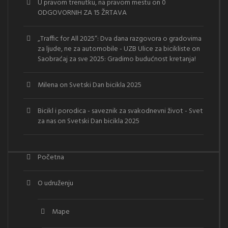
U pravom trenutku, na pravom mestu
on
0
ODGOVORNIH ZA 15 ŽRTAVA
„Traffic for All 2025“: Dva dana razgovora o gradovima
za ljude, ne za automobile - UZB Ulice za bicikliste
on
Saobraćaj za sve 2025: Gradimo budućnost kretanja!
Milena
on
Svetski Dan bicikla 2025
Bicikl i porodica - saveznik za svakodnevni život - Svet
za nas
on
Svetski Dan bicikla 2025
Početna
O udruženju
Mape