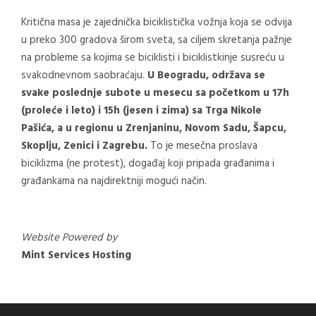
Kritična masa je zajednička biciklistička vožnja koja se odvija
u preko 300 gradova širom sveta, sa ciljem skretanja pažnje
na probleme sa kojima se biciklisti i biciklistkinje susreću u
svakodnevnom saobraćaju.
U Beogradu, održava se
svake poslednje subote u mesecu sa početkom u 17h
(proleće i leto) i 15h (jesen i zima) sa Trga Nikole
Pašića, a u regionu u Zrenjaninu, Novom Sadu, Šapcu,
Skoplju, Zenici i Zagrebu.
To je mesečna proslava
biciklizma (ne protest), događaj koji pripada građanima i
građankama na najdirektniji mogući način.
Website Powered by
Mint Services Hosting