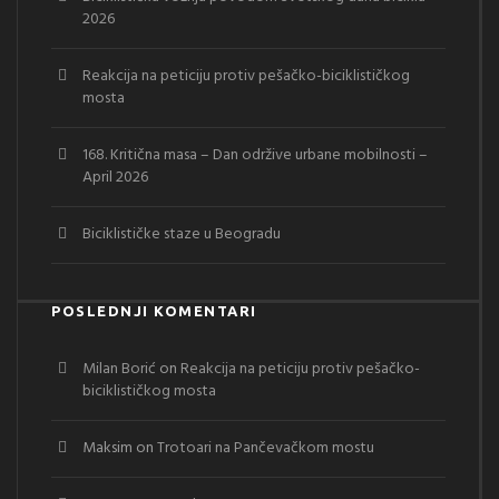
2026
Reakcija na peticiju protiv pešačko-biciklističkog
mosta
168. Kritična masa – Dan održive urbane mobilnosti –
April 2026
Biciklističke staze u Beogradu
POSLEDNJI KOMENTARI
Milan Borić
on
Reakcija na peticiju protiv pešačko-
biciklističkog mosta
Maksim
on
Trotoari na Pančevačkom mostu