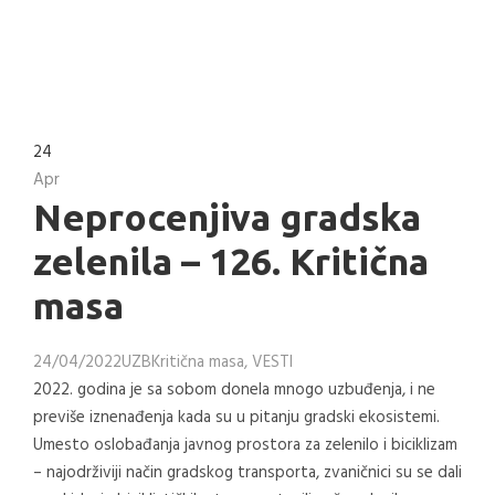
24
Apr
Neprocenjiva gradska
zelenila – 126. Kritična
masa
24/04/2022
UZB
Kritična masa
,
VESTI
2022. godina je sa sobom donela mnogo uzbuđenja, i ne
previše iznenađenja kada su u pitanju gradski ekosistemi.
Umesto oslobađanja javnog prostora za zelenilo i biciklizam
– najodrživiji način gradskog transporta, zvaničnici su se dali