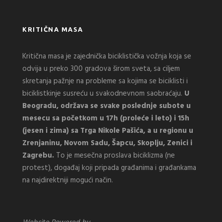
KRITIČNA MASA
Kritična masa je zajednička biciklistička vožnja koja se
odvija u preko 300 gradova širom sveta, sa ciljem
skretanja pažnje na probleme sa kojima se biciklisti i
biciklistkinje susreću u svakodnevnom saobraćaju.
U
Beogradu, održava se svake poslednje subote u
mesecu sa početkom u 17h (proleće i leto) i 15h
(jesen i zima) sa Trga Nikole Pašića, a u regionu u
Zrenjaninu, Novom Sadu, Šapcu, Skoplju, Zenici i
Zagrebu.
To je mesečna proslava biciklizma (ne
protest), događaj koji pripada građanima i građankama
na najdirektniji mogući način.