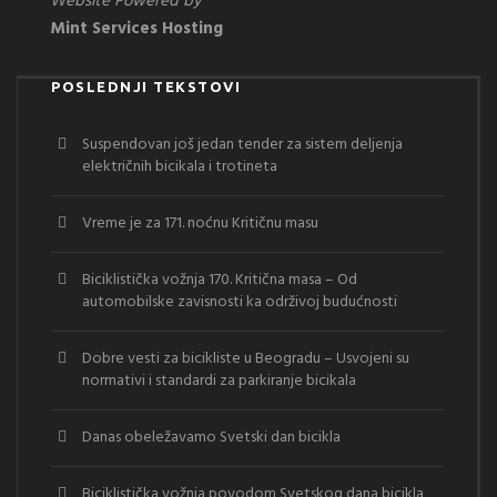
Website Powered by
Mint Services Hosting
POSLEDNJI TEKSTOVI
Suspendovan još jedan tender za sistem deljenja
električnih bicikala i trotineta
Vreme je za 171. noćnu Kritičnu masu
Biciklistička vožnja 170. Kritična masa – Od
automobilske zavisnosti ka održivoj budućnosti
Dobre vesti za bicikliste u Beogradu – Usvojeni su
normativi i standardi za parkiranje bicikala
Danas obeležavamo Svetski dan bicikla
Biciklistička vožnja povodom Svetskog dana bicikla