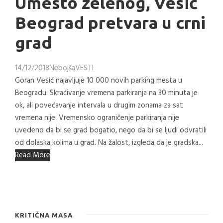
Umesto zelenog, Vesić
Beograd pretvara u crni
grad
14/12/2018
Nebojša
VESTI
Goran Vesić najavljuje 10 000 novih parking mesta u
Beogradu: Skraćivanje vremena parkiranja na 30 minuta je
ok, ali povećavanje intervala u drugim zonama za sat
vremena nije. Vremensko ograničenje parkiranja nije
uvedeno da bi se grad bogatio, nego da bi se ljudi odvratili
od dolaska kolima u grad. Na žalost, izgleda da je gradska...
Read More
KRITIČNA MASA