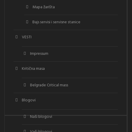
Mapa žarišta
Bajs servisi i servisne stanice
VESTI
Impressum
Kritična masa
Belgrade Critical mass
Blogovi
Naši blogovi
Vaši blogovi