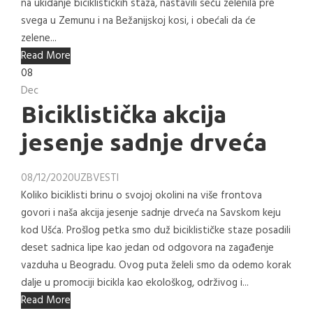
na ukidanje biciklističkih staza, nastavili seču zelenila pre
svega u Zemunu i na Bežanijskoj kosi, i obećali da će
zelene...
Read More
08
Dec
Biciklistička akcija
jesenje sadnje drveća
08/12/2020
UZB
VESTI
Koliko biciklisti brinu o svojoj okolini na više frontova
govori i naša akcija jesenje sadnje drveća na Savskom keju
kod Ušća. Prošlog petka smo duž biciklističke staze posadili
deset sadnica lipe kao jedan od odgovora na zagađenje
vazduha u Beogradu. Ovog puta želeli smo da odemo korak
dalje u promociji bicikla kao ekološkog, održivog i...
Read More