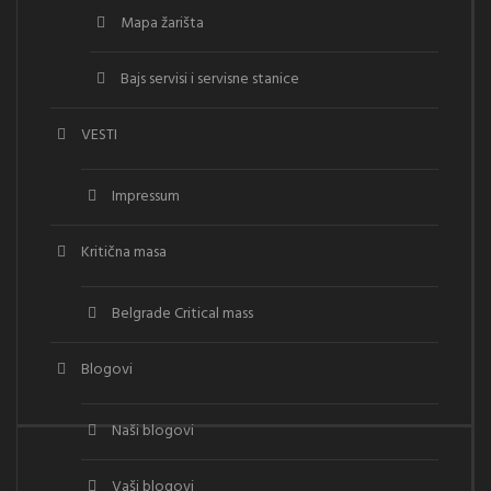
Mapa žarišta
Bajs servisi i servisne stanice
VESTI
Impressum
Kritična masa
Belgrade Critical mass
Blogovi
Naši blogovi
Vaši blogovi