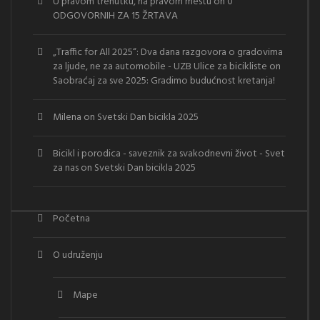
U pravom trenutku, na pravom mestu
on
0
ODGOVORNIH ZA 15 ŽRTAVA
„Traffic for All 2025“: Dva dana razgovora o gradovima
za ljude, ne za automobile - UZB Ulice za bicikliste
on
Saobraćaj za sve 2025: Gradimo budućnost kretanja!
Milena
on
Svetski Dan bicikla 2025
Bicikl i porodica - saveznik za svakodnevni život - Svet
za nas
on
Svetski Dan bicikla 2025
Početna
O udruženju
Mape