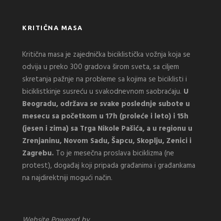
KRITIČNA MASA
Kritična masa je zajednička biciklistička vožnja koja se
odvija u preko 300 gradova širom sveta, sa ciljem
skretanja pažnje na probleme sa kojima se biciklisti i
biciklistkinje susreću u svakodnevnom saobraćaju.
U
Beogradu, održava se svake poslednje subote u
mesecu sa početkom u 17h (proleće i leto) i 15h
(jesen i zima) sa Trga Nikole Pašića, a u regionu u
Zrenjaninu, Novom Sadu, Šapcu, Skoplju, Zenici i
Zagrebu.
To je mesečna proslava biciklizma (ne
protest), događaj koji pripada građanima i građankama
na najdirektniji mogući način.
Website Powered by