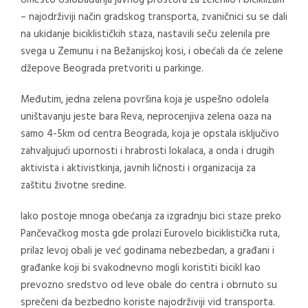
Umesto oslobađanja javnog prostora za zelenilo i biciklizam
– najodrživiji način gradskog transporta, zvaničnici su se dali
na ukidanje biciklističkih staza, nastavili seču zelenila pre
svega u Zemunu i na Bežanijskoj kosi, i obećali da će zelene
džepove Beograda pretvoriti u parkinge.
Međutim, jedna zelena površina koja je uspešno odolela
uništavanju jeste bara Reva, neprocenjiva zelena oaza na
samo 4-5km od centra Beograda, koja je opstala isključivo
zahvaljujući upornosti i hrabrosti lokalaca, a onda i drugih
aktivista i aktivistkinja, javnih ličnosti i organizacija za
zaštitu životne sredine.
Iako postoje mnoga obećanja za izgradnju bici staze preko
Pančevačkog mosta gde prolazi Eurovelo biciklistička ruta,
prilaz levoj obali je već godinama nebezbedan, a građani i
građanke koji bi svakodnevno mogli koristiti bicikl kao
prevozno sredstvo od leve obale do centra i obrnuto su
sprečeni da bezbedno koriste najodrživiji vid transporta.