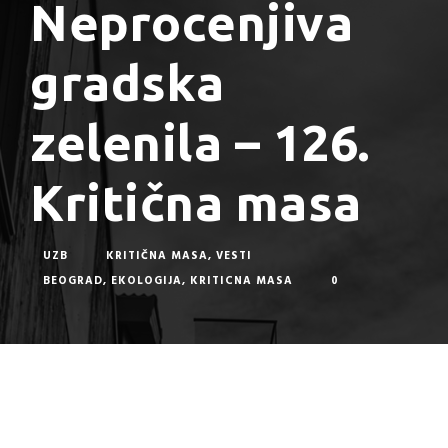
Neprocenjiva
gradska
zelenila – 126.
Kritična masa
UZB
KRITIČNA MASA
,
VESTI
BEOGRAD
,
EKOLOGIJA
,
KRITICNA MASA
0