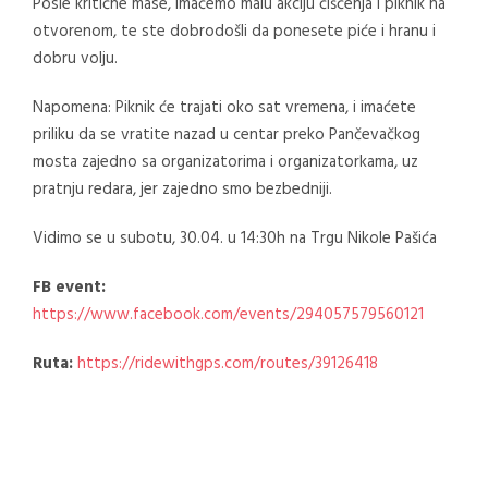
Posle kritične mase, imaćemo malu akciju čišćenja i piknik na
otvorenom, te ste dobrodošli da ponesete piće i hranu i
dobru volju.
Napomena: Piknik će trajati oko sat vremena, i imaćete
priliku da se vratite nazad u centar preko Pančevačkog
mosta zajedno sa organizatorima i organizatorkama, uz
pratnju redara, jer zajedno smo bezbedniji.
Vidimo se u subotu, 30.04. u 14:30h na Trgu Nikole Pašića
FB event:
https://www.facebook.com/events/294057579560121
Ruta:
https://ridewithgps.com/routes/39126418