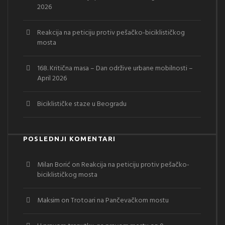
2026
Reakcija na peticiju protiv pešačko-biciklističkog
mosta
168. Kritična masa – Dan održive urbane mobilnosti –
April 2026
Biciklističke staze u Beogradu
POSLEDNJI KOMENTARI
Milan Borić
on
Reakcija na peticiju protiv pešačko-
biciklističkog mosta
Maksim
on
Trotoari na Pančevačkom mostu