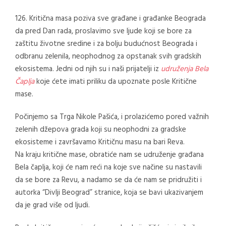
126. Kritična masa poziva sve građane i građanke Beograda
da pred Dan rada, proslavimo sve ljude koji se bore za
zaštitu životne sredine i za bolju budućnost Beograda i
odbranu zelenila, neophodnog za opstanak svih gradskih
ekosistema. Jedni od njih su i naši prijatelji iz
udruženja Bela
Čaplja
koje ćete imati priliku da upoznate posle Kritične
mase.
Počinjemo sa Trga Nikole Pašića, i prolazićemo pored važnih
zelenih džepova grada koji su neophodni za gradske
ekosisteme i završavamo Kritičnu masu na bari Reva.
Na kraju kritične mase, obratiće nam se udruženje građana
Bela čaplja, koji će nam reći na koje sve načine su nastavili
da se bore za Revu, a nadamo se da će nam se pridružiti i
autorka “Divlji Beograd” stranice, koja se bavi ukazivanjem
da je grad više od ljudi.