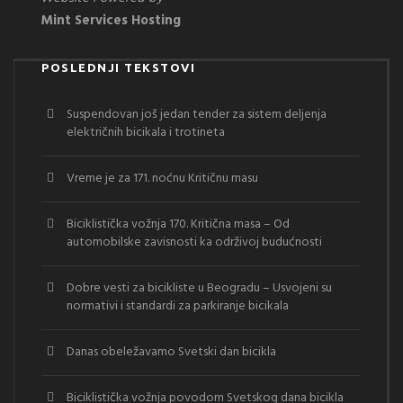
Mint Services Hosting
POSLEDNJI TEKSTOVI
Suspendovan još jedan tender za sistem deljenja
električnih bicikala i trotineta
Vreme je za 171. noćnu Kritičnu masu
Biciklistička vožnja 170. Kritična masa – Od
automobilske zavisnosti ka održivoj budućnosti
Dobre vesti za bicikliste u Beogradu – Usvojeni su
normativi i standardi za parkiranje bicikala
Danas obeležavamo Svetski dan bicikla
Biciklistička vožnja povodom Svetskog dana bicikla