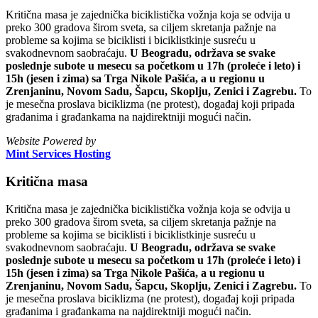
Kritična masa je zajednička biciklistička vožnja koja se odvija u
preko 300 gradova širom sveta, sa ciljem skretanja pažnje na
probleme sa kojima se biciklisti i biciklistkinje susreću u
svakodnevnom saobraćaju.
U Beogradu, održava se svake
poslednje subote u mesecu sa početkom u 17h (proleće i leto) i
15h (jesen i zima) sa Trga Nikole Pašića, a u regionu u
Zrenjaninu, Novom Sadu, Šapcu, Skoplju, Zenici i Zagrebu.
To
je mesečna proslava biciklizma (ne protest), događaj koji pripada
građanima i građankama na najdirektniji mogući način.
Website Powered by
Mint Services Hosting
Kritična masa
Kritična masa je zajednička biciklistička vožnja koja se odvija u
preko 300 gradova širom sveta, sa ciljem skretanja pažnje na
probleme sa kojima se biciklisti i biciklistkinje susreću u
svakodnevnom saobraćaju.
U Beogradu, održava se svake
poslednje subote u mesecu sa početkom u 17h (proleće i leto) i
15h (jesen i zima) sa Trga Nikole Pašića, a u regionu u
Zrenjaninu, Novom Sadu, Šapcu, Skoplju, Zenici i Zagrebu.
To
je mesečna proslava biciklizma (ne protest), događaj koji pripada
građanima i građankama na najdirektniji mogući način.