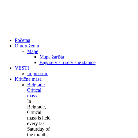
Početna
O udruženju
Mape
Mapa žarišta
Bajs servisi i servisne stanice
VESTI
Impressum
Kritična masa
Belgrade
Critical
mass
In
Belgrade,
Critical
mass is held
every last
Saturday of
the month,