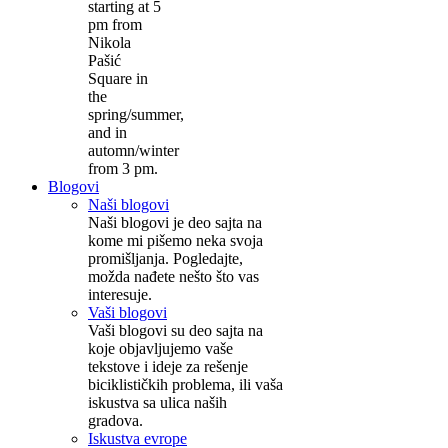
starting at 5
pm from
Nikola
Pašić
Square in
the
spring/summer,
and in
automn/winter
from 3 pm.
Blogovi
Naši blogovi
Naši blogovi je deo sajta na
kome mi pišemo neka svoja
promišljanja. Pogledajte,
možda nađete nešto što vas
interesuje.
Vaši blogovi
Vaši blogovi su deo sajta na
koje objavljujemo vaše
tekstove i ideje za rešenje
biciklističkih problema, ili vaša
iskustva sa ulica naših
gradova.
Iskustva evrope