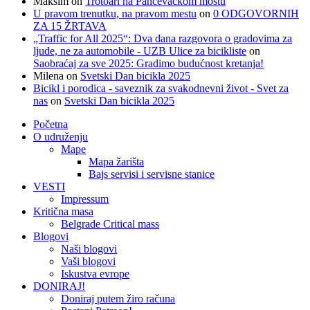
Maksim
on
Trotoari na Pančevačkom mostu
U pravom trenutku, na pravom mestu
on
0 ODGOVORNIH
ZA 15 ŽRTAVA
„Traffic for All 2025“: Dva dana razgovora o gradovima za
ljude, ne za automobile - UZB Ulice za bicikliste
on
Saobraćaj za sve 2025: Gradimo budućnost kretanja!
Milena
on
Svetski Dan bicikla 2025
Bicikl i porodica - saveznik za svakodnevni život - Svet za
nas
on
Svetski Dan bicikla 2025
Početna
O udruženju
Mape
Mapa žarišta
Bajs servisi i servisne stanice
VESTI
Impressum
Kritična masa
Belgrade Critical mass
Blogovi
Naši blogovi
Vaši blogovi
Iskustva evrope
DONIRAJ!
Doniraj putem žiro računa