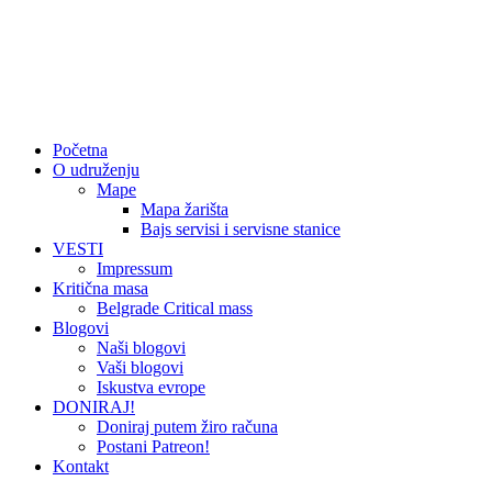
Početna
O udruženju
Mape
Mapa žarišta
Bajs servisi i servisne stanice
VESTI
Impressum
Kritična masa
Belgrade Critical mass
Blogovi
Naši blogovi
Vaši blogovi
Iskustva evrope
DONIRAJ!
Doniraj putem žiro računa
Postani Patreon!
Kontakt