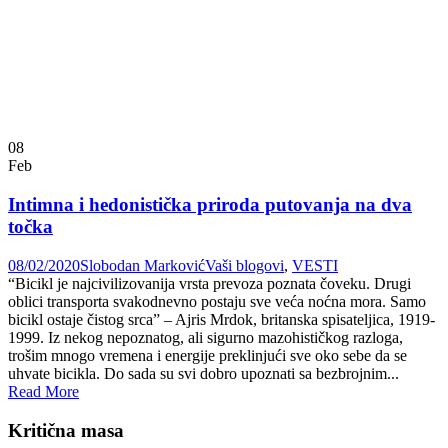
08
Feb
Intimna i hedonistička priroda putovanja na dva
točka
08/02/2020
Slobodan Marković
Vaši blogovi
,
VESTI
“Bicikl je najcivilizovanija vrsta prevoza poznata čoveku. Drugi
oblici transporta svakodnevno postaju sve veća noćna mora. Samo
bicikl ostaje čistog srca” – Ajris Mrdok, britanska spisateljica, 1919-
1999. Iz nekog nepoznatog, ali sigurno mazohističkog razloga,
trošim mnogo vremena i energije preklinjući sve oko sebe da se
uhvate bicikla. Do sada su svi dobro upoznati sa bezbrojnim...
Read More
Kritična masa