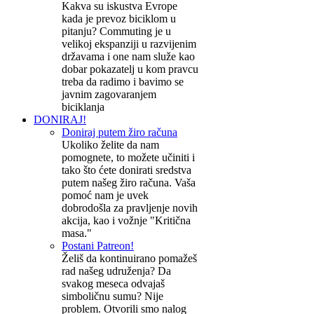
Kakva su iskustva Evrope
kada je prevoz biciklom u
pitanju? Commuting je u
velikoj ekspanziji u razvijenim
državama i one nam služe kao
dobar pokazatelj u kom pravcu
treba da radimo i bavimo se
javnim zagovaranjem
biciklanja
DONIRAJ!
Doniraj putem žiro računa
Ukoliko želite da nam
pomognete, to možete učiniti i
tako što ćete donirati sredstva
putem našeg žiro računa. Vaša
pomoć nam je uvek
dobrodošla za pravljenje novih
akcija, kao i vožnje "Kritična
masa."
Postani Patreon!
Želiš da kontinuirano pomažeš
rad našeg udruženja? Da
svakog meseca odvajaš
simboličnu sumu? Nije
problem. Otvorili smo nalog