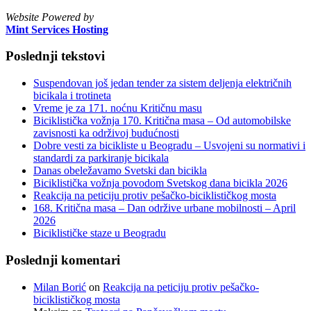
Website Powered by
Mint Services Hosting
Poslednji tekstovi
Suspendovan još jedan tender za sistem deljenja električnih
bicikala i trotineta
Vreme je za 171. noćnu Kritičnu masu
Biciklistička vožnja 170. Kritična masa – Od automobilske
zavisnosti ka održivoj budućnosti
Dobre vesti za bicikliste u Beogradu – Usvojeni su normativi i
standardi za parkiranje bicikala
Danas obeležavamo Svetski dan bicikla
Biciklistička vožnja povodom Svetskog dana bicikla 2026
Reakcija na peticiju protiv pešačko-biciklističkog mosta
168. Kritična masa – Dan održive urbane mobilnosti – April
2026
Biciklističke staze u Beogradu
Poslednji komentari
Milan Borić
on
Reakcija na peticiju protiv pešačko-
biciklističkog mosta