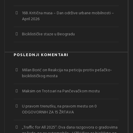
168. Kritična masa – Dan održive urbane mobilnosti –
April 2026
Biciklističke staze u Beogradu
POSLEDNJI KOMENTARI
Milan Borić
on
Reakcija na peticiju protiv pešačko-
biciklističkog mosta
Maksim
on
Trotoari na Pančevačkom mostu
U pravom trenutku, na pravom mestu
on
0
ODGOVORNIH ZA 15 ŽRTAVA
„Traffic for All 2025“: Dva dana razgovora o gradovima