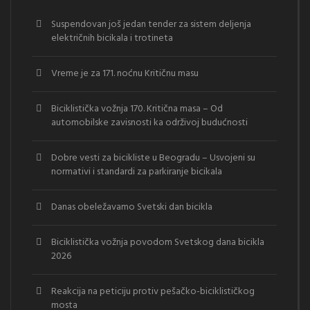
Suspendovan još jedan tender za sistem deljenja
električnih bicikala i trotineta
Vreme je za 171. noćnu Kritičnu masu
Biciklistička vožnja 170. Kritična masa – Od
automobilske zavisnosti ka održivoj budućnosti
Dobre vesti za bicikliste u Beogradu – Usvojeni su
normativi i standardi za parkiranje bicikala
Danas obeležavamo Svetski dan bicikla
Biciklistička vožnja povodom Svetskog dana bicikla
2026
Reakcija na peticiju protiv pešačko-biciklističkog
mosta