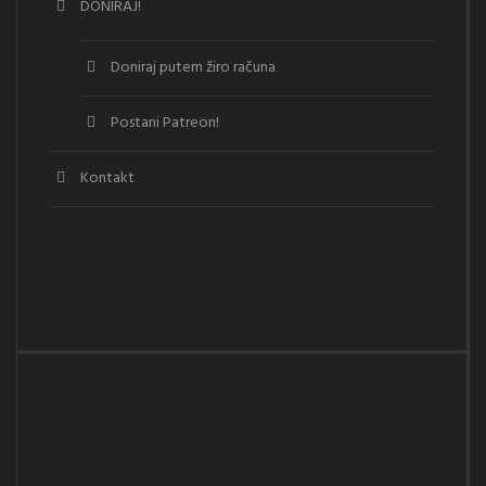
DONIRAJ!
Doniraj putem žiro računa
Postani Patreon!
Kontakt