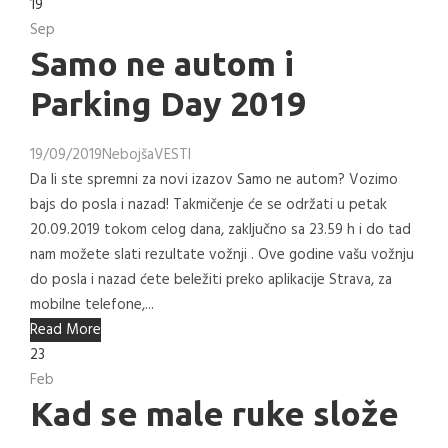
19
Sep
Samo ne autom i
Parking Day 2019
19/09/2019
Nebojša
VESTI
Da li ste spremni za novi izazov Samo ne autom? Vozimo
bajs do posla i nazad! Takmičenje će se održati u petak
20.09.2019 tokom celog dana, zaključno sa 23.59 h i do tad
nam možete slati rezultate vožnji . Ove godine vašu vožnju
do posla i nazad ćete beležiti preko aplikacije Strava, za
mobilne telefone,...
Read More
23
Feb
Kad se male ruke slože