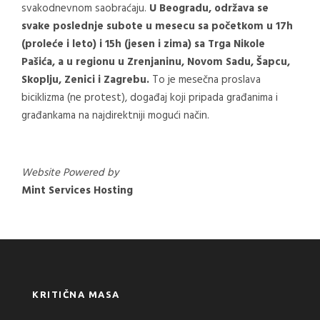
svakodnevnom saobraćaju.
U Beogradu, održava se
svake poslednje subote u mesecu sa početkom u 17h
(proleće i leto) i 15h (jesen i zima) sa Trga Nikole
Pašića, a u regionu u Zrenjaninu, Novom Sadu, Šapcu,
Skoplju, Zenici i Zagrebu.
To je mesečna proslava
biciklizma (ne protest), događaj koji pripada građanima i
građankama na najdirektniji mogući način.
Website Powered by
Mint Services Hosting
KRITIČNA MASA