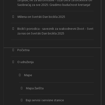
za ljude, ne za automobile - UZB Ulice za bicikliste
on
Saobraćaj za sve 2025: Gradimo budućnost kretanja!
Milena
on
Svetski Dan bicikla 2025
Bicikl i porodica - saveznik za svakodnevni život - Svet
za nas
on
Svetski Dan bicikla 2025
Početna
O udruženju
Mape
Mapa žarišta
Bajs servisi i servisne stanice