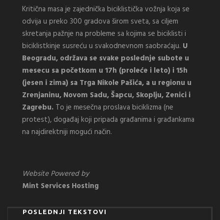
Kritična masa je zajednička biciklistička vožnja koja se
odvija u preko 300 gradova širom sveta, sa ciljem
skretanja pažnje na probleme sa kojima se biciklisti i
biciklistkinje susreću u svakodnevnom saobraćaju.
U
Beogradu, održava se svake poslednje subote u
mesecu sa početkom u 17h (proleće i leto) i 15h
(jesen i zima) sa Trga Nikole Pašića, a u regionu u
Zrenjaninu, Novom Sadu, Šapcu, Skoplju, Zenici i
Zagrebu.
To je mesečna proslava biciklizma (ne
protest), događaj koji pripada građanima i građankama
na najdirektniji mogući način.
Website Powered by
Mint Services Hosting
POSLEDNJI TEKSTOVI