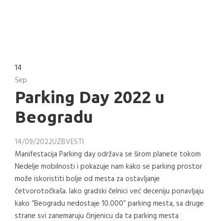
14
Sep
Parking Day 2022 u
Beogradu
14/09/2022
UZB
VESTI
Manifestacija Parking day održava se širom planete tokom
Nedelje mobilnosti i pokazuje nam kako se parking prostor
može iskoristiti bolje od mesta za ostavljanje
četvorotočkaša. Iako gradski čelnici već deceniju ponavljaju
kako “Beogradu nedostaje 10.000” parking mesta, sa druge
strane svi zanemaruju činjenicu da ta parking mesta