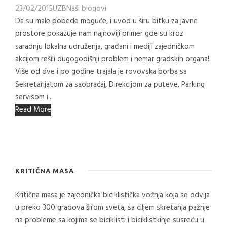
23/02/2015
UZB
Naši blogovi
Da su male pobede moguće, i uvod u širu bitku za javne
prostore pokazuje nam najnoviji primer gde su kroz
saradnju lokalna udruženja, građani i mediji zajedničkom
akcijom rešili dugogodišnji problem i nemar gradskih organa!
Više od dve i po godine trajala je rovovska borba sa
Sekretarijatom za saobraćaj, Direkcijom za puteve, Parking
servisom i...
Read More
KRITIČNA MASA
Kritična masa je zajednička biciklistička vožnja koja se odvija
u preko 300 gradova širom sveta, sa ciljem skretanja pažnje
na probleme sa kojima se biciklisti i biciklistkinje susreću u