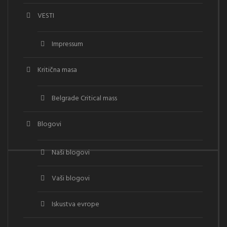
VESTI
Impressum
Kritična masa
Belgrade Critical mass
Blogovi
Naši blogovi
Vaši blogovi
Iskustva evrope