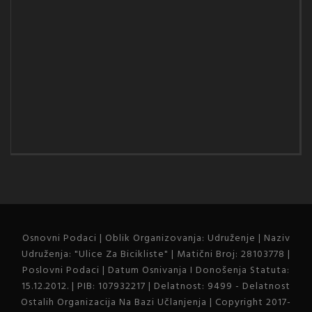
Osnovni Podaci | Oblik Organizovanja: Udruženje | Naziv
Udruženja: "Ulice Za Bicikliste" | Matični Broj: 28103778 |
Poslovni Podaci | Datum Osnivanja I Donošenja Statuta:
15.12.2012. | PIB: 107932217 | Delatnost: 9499 - Delatnost
Ostalih Organizacija Na Bazi Učlanjenja | Copyright 2017-