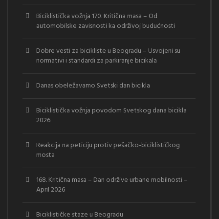
Biciklistička vožnja 170. Kritična masa – Od
automobilske zavisnosti ka održivoj budućnosti
Dobre vesti za bicikliste u Beogradu – Usvojeni su
normativi i standardi za parkiranje bicikala
Danas obeležavamo Svetski dan bicikla
Biciklistička vožnja povodom Svetskog dana bicikla
2026
Reakcija na peticiju protiv pešačko-biciklističkog
mosta
168. Kritična masa – Dan održive urbane mobilnosti –
April 2026
Biciklističke staze u Beogradu