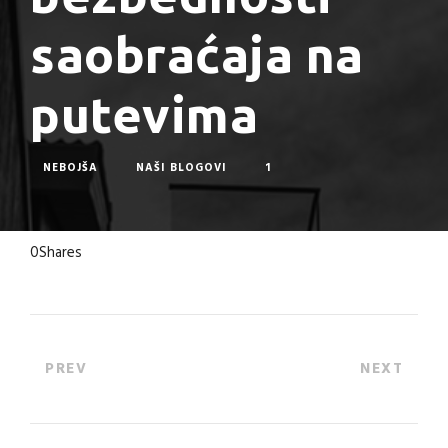
saobraćaja na
putevima
NEBOJŠA
NAŠI BLOGOVI
1
0
Shares
PREV
NEXT