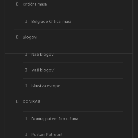
Kritična masa
Belgrade Critical mass
Blogovi
Naši blogovi
Vaši blogovi
Iskustva evrope
DONIRAJ!
Doniraj putem žiro računa
Postani Patreon!