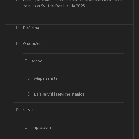
za nas
on
Svetski Dan bicikla 2025
Početna
O udruženju
Mape
Mapa žarišta
Bajs servisi i servisne stanice
VESTI
Impressum