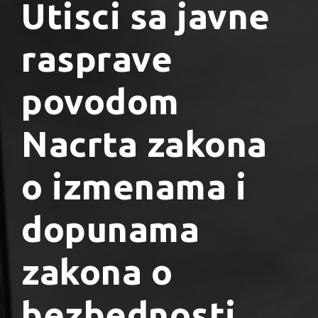
Utisci sa javne
rasprave
povodom
Nacrta zakona
o izmenama i
dopunama
zakona o
bezbednosti