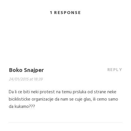
1 RESPONSE
REPLY
Boko Snajper
24/01/2015 at 18:39
Da li ce biti neki protest na temu prsluka od strane neke
biciklisticke organizacije da nam se cuje glas, ili cemo samo
da kukamo???