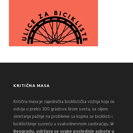
KRITIČNA MASA
Kritična masa je zajednička biciklistička vožnja koja se
odvija u preko 300 gradova širom sveta, sa ciljem
skretanja pažnje na probleme sa kojima se biciklisti i
biciklistkinje susreću u svakodnevnom saobraćaju.
U
Beogradu, održava se svake poslednje subote u