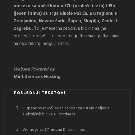
mesecu sa početkom u 17h (proleće i leto) i 15h
(jesen i zima) sa Trga Nikole Pašića, a u regionu u
Zrenjaninu, Novom Sadu, Šapcu, Skoplju, Zenici i
Zagrebu.
To je mesečna proslava biciklizma (ne
protest), događaj koji pripada građanima i građankama
na najdirektniji mogući način.
Website Powered by
Mint Services Hosting
POSLEDNJI TEKSTOVI
Suspendovan još jedan tender za sistem deljenja
električnih bicikala i trotineta
Vreme je za 171. noćnu Kritičnu masu