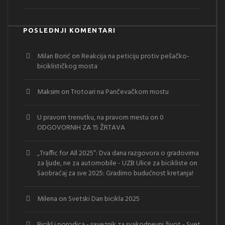
POSLEDNJI KOMENTARI
Milan Borić
on
Reakcija na peticiju protiv pešačko-
biciklističkog mosta
Maksim
on
Trotoari na Pančevačkom mostu
U pravom trenutku, na pravom mestu
on
0
ODGOVORNIH ZA 15 ŽRTAVA
„Traffic for All 2025“: Dva dana razgovora o gradovima
za ljude, ne za automobile - UZB Ulice za bicikliste
on
Saobraćaj za sve 2025: Gradimo budućnost kretanja!
Milena
on
Svetski Dan bicikla 2025
Bicikl i porodica - saveznik za svakodnevni život - Svet