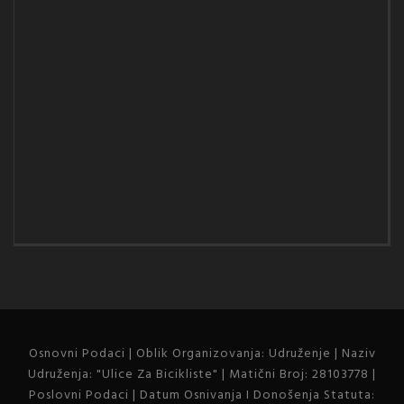
Osnovni Podaci | Oblik Organizovanja: Udruženje | Naziv
Udruženja: "Ulice Za Bicikliste" | Matični Broj: 28103778 |
Poslovni Podaci | Datum Osnivanja I Donošenja Statuta: