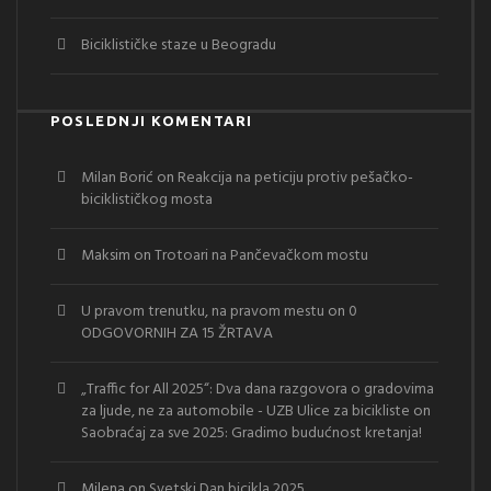
Biciklističke staze u Beogradu
POSLEDNJI KOMENTARI
Milan Borić
on
Reakcija na peticiju protiv pešačko-
biciklističkog mosta
Maksim
on
Trotoari na Pančevačkom mostu
U pravom trenutku, na pravom mestu
on
0
ODGOVORNIH ZA 15 ŽRTAVA
„Traffic for All 2025“: Dva dana razgovora o gradovima
za ljude, ne za automobile - UZB Ulice za bicikliste
on
Saobraćaj za sve 2025: Gradimo budućnost kretanja!
Milena
on
Svetski Dan bicikla 2025