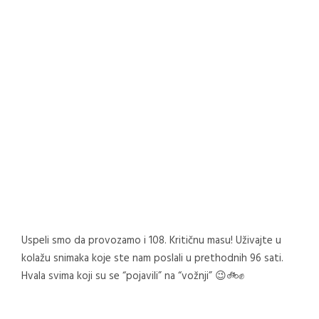
Uspeli smo da provozamo i 108. Kritičnu masu! Uživajte u
kolažu snimaka koje ste nam poslali u prethodnih 96 sati.
Hvala svima koji su se “pojavili” na “vožnji” 😉🚲✊