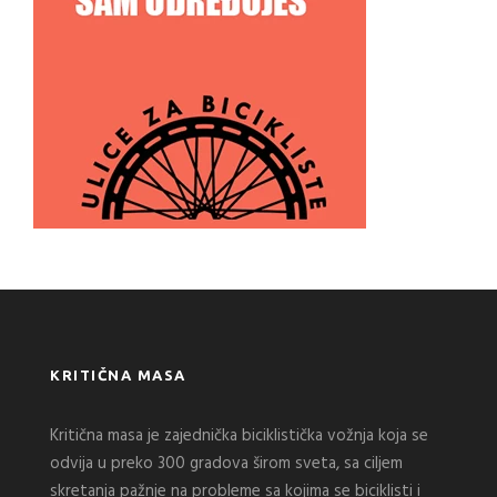
KRITIČNA MASA
Kritična masa je zajednička biciklistička vožnja koja se
odvija u preko 300 gradova širom sveta, sa ciljem
skretanja pažnje na probleme sa kojima se biciklisti i