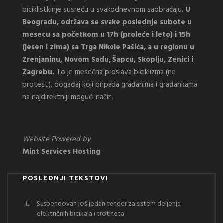
biciklistkinje susreću u svakodnevnom saobraćaju.
U
Beogradu, održava se svake poslednje subote u
mesecu sa početkom u 17h (proleće i leto) i 15h
(jesen i zima) sa Trga Nikole Pašića, a u regionu u
Zrenjaninu, Novom Sadu, Šapcu, Skoplju, Zenici i
Zagrebu.
To je mesečna proslava biciklizma (ne
protest), događaj koji pripada građanima i građankama
na najdirektniji mogući način.
Website Powered by
Mint Services Hosting
POSLEDNJI TEKSTOVI
Suspendovan još jedan tender za sistem deljenja
električnih bicikala i trotineta