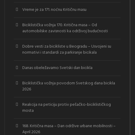
Vreme je za 171. noćnu Kritičnu masu
Biciklistička vožnja 170. Kritična masa – Od
automobilske zavisnosti ka održivoj budućnosti
Dobre vesti za bicikliste u Beogradu – Usvojeni su
normativi i standardi za parkiranje bicikala
Danas obeležavamo Svetski dan bicikla
Biciklistička vožnja povodom Svetskog dana bicikla
2026
Reakcija na peticiju protiv pešačko-biciklističkog
mosta
168. Kritična masa – Dan održive urbane mobilnosti –
April 2026