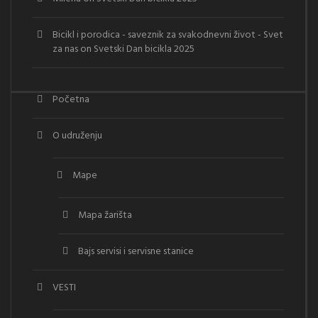
Bicikl i porodica - saveznik za svakodnevni život - Svet
za nas
on
Svetski Dan bicikla 2025
Početna
O udruženju
Mape
Mapa žarišta
Bajs servisi i servisne stanice
VESTI