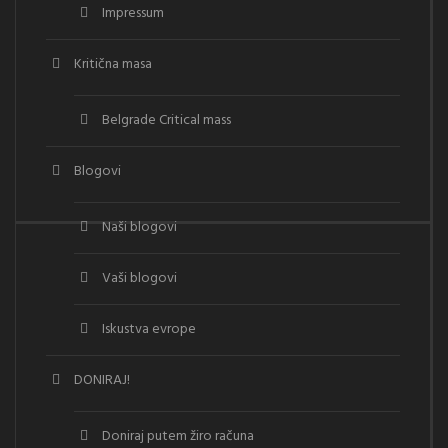
Impressum
Kritična masa
Belgrade Critical mass
Blogovi
Naši blogovi
Vaši blogovi
Iskustva evrope
DONIRAJ!
Doniraj putem žiro računa