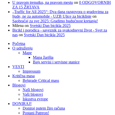
U pravom trenutku, na pravom mestu
on
0 ODGOVORNIH
ZA 15 ŽRTAVA
„Traffic for All 2025“: Dva dana razgovora o gradovima za
ljude, ne za automobile - UZB Ulice za bicikliste
on
Saobraćaj za sve 2025: Gradimo budućnost kretanja!
Milena
on
Svetski Dan bicikla 2025
Bicikl i porodica - saveznik za svakodnevni život - Svet za
nas
on
Svetski Dan bicikla 2025
Početna
O udruženju
Mape
Mapa žarišta
Bajs servisi i servisne stanice
VESTI
Impressum
Kritična masa
Belgrade Critical mass
Blogovi
Naši blogovi
Vaši blogovi
Iskustva evrope
DONIRAJ!
Doniraj putem žiro računa
Postani Patreon!