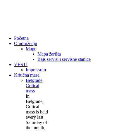
Početna
O udruženju
Mape
Mapa žarišta
Bajs servisi i servisne stanice
VESTI
Impressum
Kritična masa
Belgrade
Critical
mass
In
Belgrade,
Critical
mass is held
every last
Saturday of
the month,