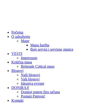
Početna
O udruženju
Mape
Mapa žarišta
Bajs servisi i servisne stanice
VESTI
Impressum
Kritična masa
Belgrade Critical mass
Blogovi
Naši blogovi
Vaši blogovi
Iskustva evrope
DONIRAJ!
Doniraj putem žiro računa
Postani Patreon!
Kontakt