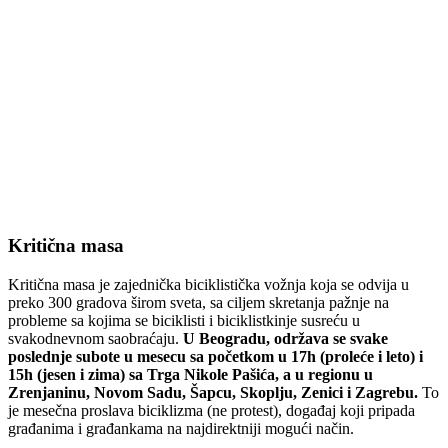
Kritična masa
Kritična masa je zajednička biciklistička vožnja koja se odvija u
preko 300 gradova širom sveta, sa ciljem skretanja pažnje na
probleme sa kojima se biciklisti i biciklistkinje susreću u
svakodnevnom saobraćaju.
U Beogradu, održava se svake
poslednje subote u mesecu sa početkom u 17h (proleće i leto) i
15h (jesen i zima) sa Trga Nikole Pašića, a u regionu u
Zrenjaninu, Novom Sadu, Šapcu, Skoplju, Zenici i Zagrebu.
To
je mesečna proslava biciklizma (ne protest), događaj koji pripada
građanima i građankama na najdirektniji mogući način.