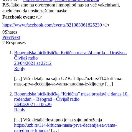
P.S.
Iako smo na otvorenom i mnogi od nas su već vakcinisani,
apelujemo da nosite zaštitne maske
Facebook event:
👉
https://www.facebook.com/events/821083361825230
👈
0
Shares
Prev
Next
2 Responses
Beogradska biciklistička Kritična masa 24. aprila – Društvo -
Čivijaš radio
23/04/2021 at 22:12
Reply
[…] Više detalja na sajtu UZB: https://uzb.rs/114-kriticna-
masa-prva-decenija-sa-vama-naredna-je-kljucna/ […]
Beogradska biciklistička “Kritična” masa proslavlja danas 10.
rođendan – Beograd - Čivijaš radio
24/04/2021 at 06:29
Reply
[…] Više detalja dostupno je na sajtu udruženja
https://uzb.rs/114-kriticna-masa-prva-decenija-sa-vama-
naredna-je-kljucna/
[…]