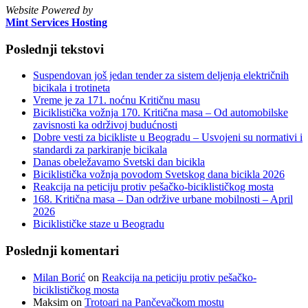
Website Powered by
Mint Services Hosting
Poslednji tekstovi
Suspendovan još jedan tender za sistem deljenja električnih
bicikala i trotineta
Vreme je za 171. noćnu Kritičnu masu
Biciklistička vožnja 170. Kritična masa – Od automobilske
zavisnosti ka održivoj budućnosti
Dobre vesti za bicikliste u Beogradu – Usvojeni su normativi i
standardi za parkiranje bicikala
Danas obeležavamo Svetski dan bicikla
Biciklistička vožnja povodom Svetskog dana bicikla 2026
Reakcija na peticiju protiv pešačko-biciklističkog mosta
168. Kritična masa – Dan održive urbane mobilnosti – April
2026
Biciklističke staze u Beogradu
Poslednji komentari
Milan Borić
on
Reakcija na peticiju protiv pešačko-
biciklističkog mosta
Maksim
on
Trotoari na Pančevačkom mostu