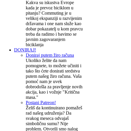
Kakva su iskustva Evrope
kada je prevoz biciklom u
pitanju? Commuting je u
velikoj ekspanziji u razvijenim
državama i one nam služe kao
dobar pokazatelj u kom pravcu
treba da radimo i bavimo se
javnim zagovaranjem
biciklanja
DONIRAJ!
Doniraj putem žiro računa
Ukoliko želite da nam
pomognete, to možete učiniti i
tako što ćete donirati sredstva
putem našeg žiro računa. Vaša
pomoć nam je uvek
dobrodošla za pravljenje novih
akcija, kao i vožnje "Kritična
masa."
Postani Patreon!
Želiš da kontinuirano pomažeš
rad našeg udruženja? Da
svakog meseca odvajaš
simboličnu sumu? Nije
problem. Otvorili smo nalog