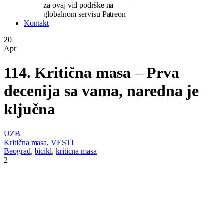
za ovaj vid podrške na
globalnom servisu Patreon
Kontakt
20
Apr
114. Kritična masa – Prva
decenija sa vama, naredna je
ključna
UZB
Kritična masa
,
VESTI
Beograd
,
bicikl
,
kriticna masa
2