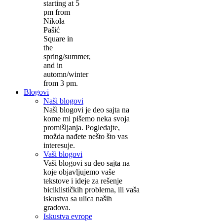
starting at 5
pm from
Nikola
Pašić
Square in
the
spring/summer,
and in
automn/winter
from 3 pm.
Blogovi
Naši blogovi
Naši blogovi je deo sajta na
kome mi pišemo neka svoja
promišljanja. Pogledajte,
možda nađete nešto što vas
interesuje.
Vaši blogovi
Vaši blogovi su deo sajta na
koje objavljujemo vaše
tekstove i ideje za rešenje
biciklističkih problema, ili vaša
iskustva sa ulica naših
gradova.
Iskustva evrope