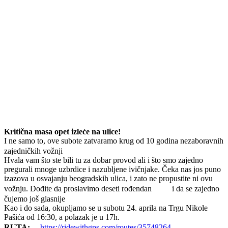
Kritična masa opet izleće na ulice!
I ne samo to, ove subote zatvaramo krug od 10 godina nezaboravnih
zajedničkih vožnji
Hvala vam što ste bili tu za dobar provod ali i što smo zajedno
pregurali mnoge uzbrdice i nazubljene ivičnjake. Čeka nas jos puno
izazova u osvajanju beogradskih ulica, i zato ne propustite ni ovu
vožnju. Dođite da proslavimo deseti rođendan
i da se zajedno
čujemo još glasnije
Kao i do sada, okupljamo se u subotu 24. aprila na Trgu Nikole
Pašića od 16:30, a polazak je u 17h.
RUTA:
https://ridewithgps.com/routes/35748264