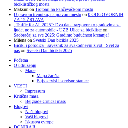
biciklističkog mosta
Maksim
on
Trotoari na Pančevačkom mostu
U pravom trenutku, na pravom mestu
on
0 ODGOVORNIH
ZA 15 ŽRTAVA
„Traffic for All 2025“: Dva dana razgovora o gradovima za
ljude, ne za automobile - UZB Ulice za bicikliste
on
Saobraćaj za sve 2025: Gradimo budućnost kretanja!
Milena
on
Svetski Dan bicikla 2025
Bicikl i porodica - saveznik za svakodnevni život - Svet za
nas
on
Svetski Dan bicikla 2025
Početna
O udruženju
Mape
Mapa žarišta
Bajs servisi i servisne stanice
VESTI
Impressum
Kritična masa
Belgrade Critical mass
Blogovi
Naši blogovi
Vaši blogovi
Iskustva evrope
DONIRAJ!