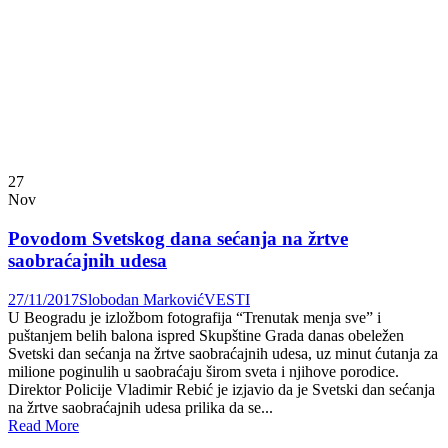
27
Nov
Povodom Svetskog dana sećanja na žrtve
saobraćajnih udesa
27/11/2017
Slobodan Marković
VESTI
U Beogradu je izložbom fotografija “Trenutak menja sve” i
puštanjem belih balona ispred Skupštine Grada danas obeležen
Svetski dan sećanja na žrtve saobraćajnih udesa, uz minut ćutanja za
milione poginulih u saobraćaju širom sveta i njihove porodice.
Direktor Policije Vladimir Rebić je izjavio da je Svetski dan sećanja
na žrtve saobraćajnih udesa prilika da se...
Read More