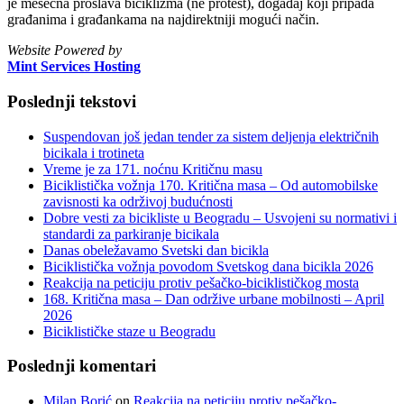
je mesečna proslava biciklizma (ne protest), događaj koji pripada
građanima i građankama na najdirektniji mogući način.
Website Powered by
Mint Services Hosting
Poslednji tekstovi
Suspendovan još jedan tender za sistem deljenja električnih
bicikala i trotineta
Vreme je za 171. noćnu Kritičnu masu
Biciklistička vožnja 170. Kritična masa – Od automobilske
zavisnosti ka održivoj budućnosti
Dobre vesti za bicikliste u Beogradu – Usvojeni su normativi i
standardi za parkiranje bicikala
Danas obeležavamo Svetski dan bicikla
Biciklistička vožnja povodom Svetskog dana bicikla 2026
Reakcija na peticiju protiv pešačko-biciklističkog mosta
168. Kritična masa – Dan održive urbane mobilnosti – April
2026
Biciklističke staze u Beogradu
Poslednji komentari
Milan Borić
on
Reakcija na peticiju protiv pešačko-