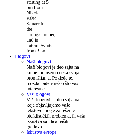
starting at 5
pm from
Nikola
Pašić
Square in
the
spring/summer,
and in
automn/winter
from 3 pm.
Blogovi
Naši blogovi
Naši blogovi je deo sajta na
kome mi pišemo neka svoja
promišljanja. Pogledajte,
možda nađete nešto što vas
interesuje.
Vaši blogovi
Vaši blogovi su deo sajta na
koje objavljujemo vaše
tekstove i ideje za rešenje
biciklističkih problema, ili vaša
iskustva sa ulica naših
gradova.
Iskustva evrope