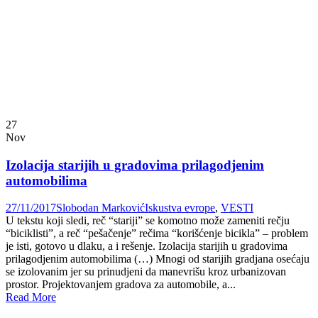
27
Nov
Izolacija starijih u gradovima prilagodjenim
automobilima
27/11/2017
Slobodan Marković
Iskustva evrope
,
VESTI
U tekstu koji sledi, reč “stariji” se komotno može zameniti rečju
“biciklisti”, a reč “pešačenje” rečima “korišćenje bicikla” – problem
je isti, gotovo u dlaku, a i rešenje. Izolacija starijih u gradovima
prilagodjenim automobilima (…) Mnogi od starijih gradjana osećaju
se izolovanim jer su prinudjeni da manevrišu kroz urbanizovan
prostor. Projektovanjem gradova za automobile, a...
Read More