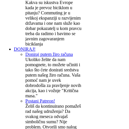
Kakva su iskustva Evrope
kada je prevoz biciklom u
pitanju? Commuting je u
velikoj ekspanziji u razvijenim
državama i one nam služe kao
dobar pokazatelj u kom pravcu
treba da radimo i bavimo se
javnim zagovaranjem
biciklanja
DONIRAJ!
Doniraj putem žiro računa
Ukoliko želite da nam
pomognete, to možete učiniti i
tako što ćete donirati sredstva
putem našeg žiro računa. Vaša
pomoć nam je uvek
dobrodošla za pravljenje novih
akcija, kao i vožnje "Kritična
masa."
Postani Patreon!
Želiš da kontinuirano pomažeš
rad našeg udruženja? Da
svakog meseca odvajaš
simboličnu sumu? Nije
problem. Otvorili smo nalog