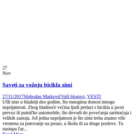
27
Nov
Saveti za vožnju bicikla zimi
27/11/2017
Slobodan Marković
Vaši blogovi
,
VESTI
Ušli smo u hladniji deo godine, što mnogima donosi mnogo
neprijatnosti. Zbog hladnoće većina ljudi prelazi s bicikla u javni
prevoz ili putničke automobile, što dovodi do povećanja saobraćaja i
velikih zastoja. Još jedna neprijatnost je što zimi treba znatno više
vremena za putovanje na posao, u školu ili za druge poslove. Tu
nastupa čar...