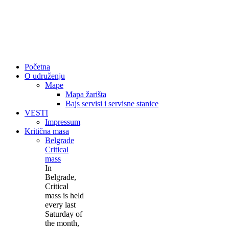
Početna
O udruženju
Mape
Mapa žarišta
Bajs servisi i servisne stanice
VESTI
Impressum
Kritična masa
Belgrade
Critical
mass
In
Belgrade,
Critical
mass is held
every last
Saturday of
the month,