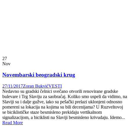
27
Nov
Novembarski beogradski krug
27/11/2017
Zoran Bukvić
VESTI
Nedavno su gradski čelnici svečano otvorili renovirane gradske
bulevare i Trg Slaviju za saobraćaj. Koliko smo uspeli da vidimo, na
Slaviji su i dalje gužve, iako su pešački prelazi uklonjeni odnosno
pomereni sa lokacija na kojima su bili decenijama? U Ruzveltovoj
se biciklističke staze besmisleno prekidaju vertikalnom
signalizacijom, a biciklisti na Slaviji besmisleno krivudaju. Idemo...
Read More