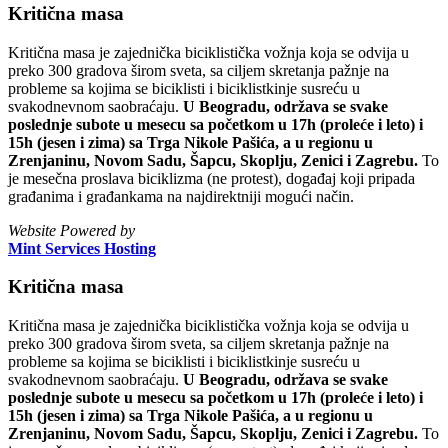
Kritična masa
Kritična masa je zajednička biciklistička vožnja koja se odvija u
preko 300 gradova širom sveta, sa ciljem skretanja pažnje na
probleme sa kojima se biciklisti i biciklistkinje susreću u
svakodnevnom saobraćaju.
U Beogradu, održava se svake
poslednje subote u mesecu sa početkom u 17h (proleće i leto) i
15h (jesen i zima) sa Trga Nikole Pašića, a u regionu u
Zrenjaninu, Novom Sadu, Šapcu, Skoplju, Zenici i Zagrebu.
To
je mesečna proslava biciklizma (ne protest), događaj koji pripada
građanima i građankama na najdirektniji mogući način.
Website Powered by
Mint Services Hosting
Kritična masa
Kritična masa je zajednička biciklistička vožnja koja se odvija u
preko 300 gradova širom sveta, sa ciljem skretanja pažnje na
probleme sa kojima se biciklisti i biciklistkinje susreću u
svakodnevnom saobraćaju.
U Beogradu, održava se svake
poslednje subote u mesecu sa početkom u 17h (proleće i leto) i
15h (jesen i zima) sa Trga Nikole Pašića, a u regionu u
Zrenjaninu, Novom Sadu, Šapcu, Skoplju, Zenici i Zagrebu.
To