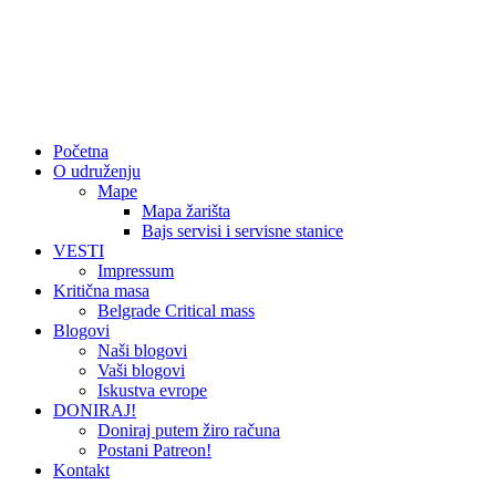
Početna
O udruženju
Mape
Mapa žarišta
Bajs servisi i servisne stanice
VESTI
Impressum
Kritična masa
Belgrade Critical mass
Blogovi
Naši blogovi
Vaši blogovi
Iskustva evrope
DONIRAJ!
Doniraj putem žiro računa
Postani Patreon!
Kontakt