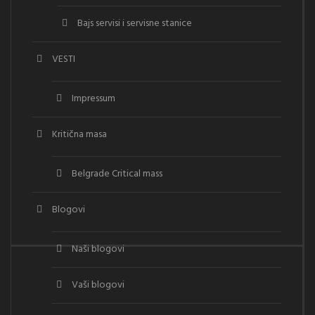
Bajs servisi i servisne stanice
VESTI
Impressum
Kritična masa
Belgrade Critical mass
Blogovi
Naši blogovi
Vaši blogovi