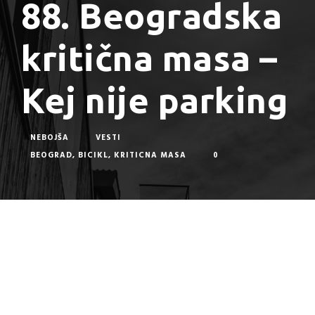
88. Beogradska
kritična masa –
Kej nije parking
NEBOJŠA
VESTI
BEOGRAD
,
BICIKL
,
KRITICNA MASA
0