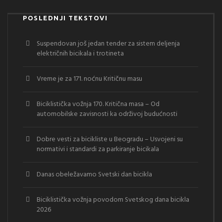
POSLEDNJI TEKSTOVI
Suspendovan još jedan tender za sistem deljenja
električnih bicikala i trotineta
Vreme je za 171. noćnu Kritičnu masu
Biciklistička vožnja 170. Kritična masa – Od
automobilske zavisnosti ka održivoj budućnosti
Dobre vesti za bicikliste u Beogradu – Usvojeni su
normativi i standardi za parkiranje bicikala
Danas obeležavamo Svetski dan bicikla
Biciklistička vožnja povodom Svetskog dana bicikla
2026