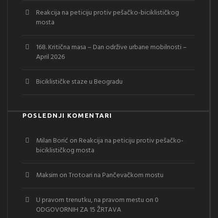
Reakcija na peticiju protiv pešačko-biciklističkog
mosta
168. Kritična masa – Dan održive urbane mobilnosti –
April 2026
Biciklističke staze u Beogradu
POSLEDNJI KOMENTARI
Milan Borić
on
Reakcija na peticiju protiv pešačko-
biciklističkog mosta
Maksim
on
Trotoari na Pančevačkom mostu
U pravom trenutku, na pravom mestu
on
0
ODGOVORNIH ZA 15 ŽRTAVA