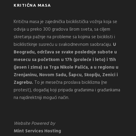
KRITIČNA MASA
Kritična masa je zajednička biciklistička vožnja koja se
odvija u preko 300 gradova širom sveta, sa ciljem
skretanja pažnje na probleme sa kojima se biciklisti i
biciklistkinje susreću u svakodnevnom saobraćaju.
U
Beogradu, održava se svake poslednje subote u
mesecu sa početkom u 17h (proleće i leto) i 15h
(jesen i zima) sa Trga Nikole Pašića, a u regionu u
Zrenjaninu, Novom Sadu, Šapcu, Skoplju, Zenici i
Zagrebu.
To je mesečna proslava biciklizma (ne
protest), događaj koji pripada građanima i građankama
na najdirektniji mogući način.
Website Powered by
Mint Services Hosting