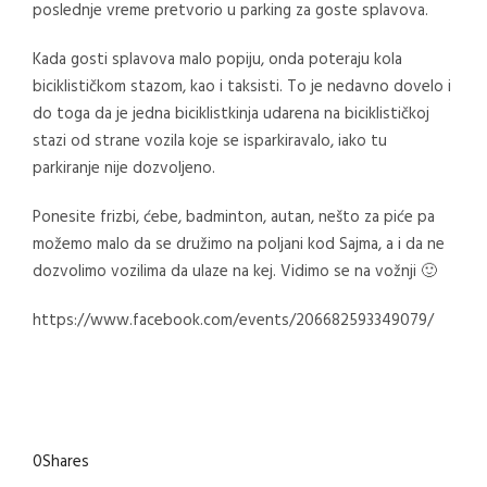
poslednje vreme pretvorio u parking za goste splavova.
Kada gosti splavova malo popiju, onda poteraju kola
biciklističkom stazom, kao i taksisti. To je nedavno dovelo i
do toga da je jedna biciklistkinja udarena na biciklističkoj
stazi od strane vozila koje se isparkiravalo, iako tu
parkiranje nije dozvoljeno.
Ponesite frizbi, ćebe, badminton, autan, nešto za piće pa
možemo malo da se družimo na poljani kod Sajma, a i da ne
dozvolimo vozilima da ulaze na kej. Vidimo se na vožnji 🙂
https://www.facebook.com/events/206682593349079/
0
Shares