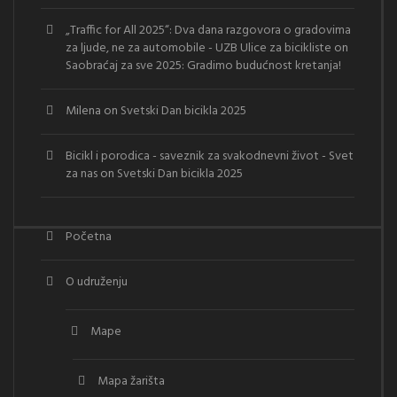
„Traffic for All 2025“: Dva dana razgovora o gradovima
za ljude, ne za automobile - UZB Ulice za bicikliste
on
Saobraćaj za sve 2025: Gradimo budućnost kretanja!
Milena
on
Svetski Dan bicikla 2025
Bicikl i porodica - saveznik za svakodnevni život - Svet
za nas
on
Svetski Dan bicikla 2025
Početna
O udruženju
Mape
Mapa žarišta