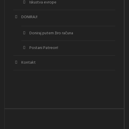
Iskustva evrope
DONIRAJ!
Doniraj putem žiro računa
Postani Patreon!
Kontakt