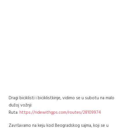
Dragi biciklisti i biciklistkinje, vidimo se u subotu na malo
dužoj vožnji:
Ruta:
https://ridewithgps.com/routes/28109974
Završavamo na keju kod Beogradskog sajma, koji se u