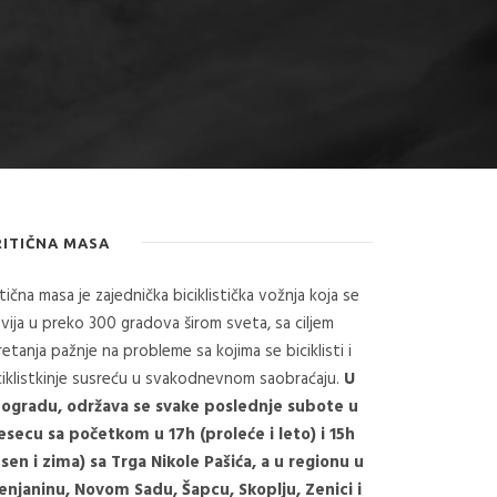
RITIČNA MASA
itična masa je zajednička biciklistička vožnja koja se
vija u preko 300 gradova širom sveta, sa ciljem
retanja pažnje na probleme sa kojima se biciklisti i
ciklistkinje susreću u svakodnevnom saobraćaju.
U
ogradu, održava se svake poslednje subote u
secu sa početkom u 17h (proleće i leto) i 15h
esen i zima) sa Trga Nikole Pašića, a u regionu u
enjaninu, Novom Sadu, Šapcu, Skoplju, Zenici i