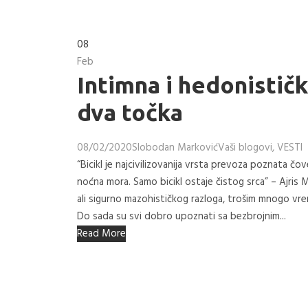
08
Feb
Intimna i hedonistič
dva točka
08/02/2020
Slobodan Marković
Vaši blogovi
,
VESTI
“Bicikl je najcivilizovanija vrsta prevoza poznata 
noćna mora. Samo bicikl ostaje čistog srca” – Ajris 
ali sigurno mazohističkog razloga, trošim mnogo vrem
Do sada su svi dobro upoznati sa bezbrojnim...
Read More