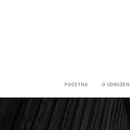
POČETNA
O UDRUŽEN