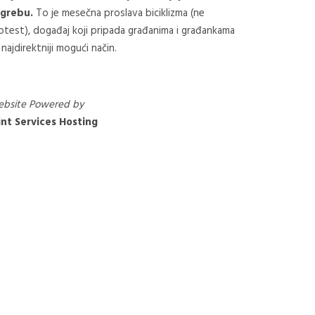
grebu.
To je mesečna proslava biciklizma (ne
otest), događaj koji pripada građanima i građankama
 najdirektniji mogući način.
bsite Powered by
nt Services Hosting