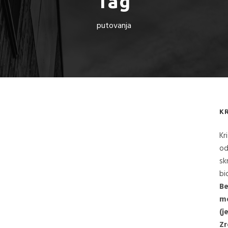
Tag
putovanja
K
Kr
od
sk
bi
Be
me
(j
Zr