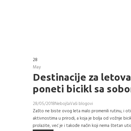
28
May
Destinacije za letov
poneti bicikl sa sob
28/05/2018
Nebojša
Vaši blogovi
Zašto ne biste ovog leta malo promenili rutinu, i o
aktivnostima u prirodi, a koja je bolja od vožnje bic
prolazite, već je i takođe način koji nema štetan uti