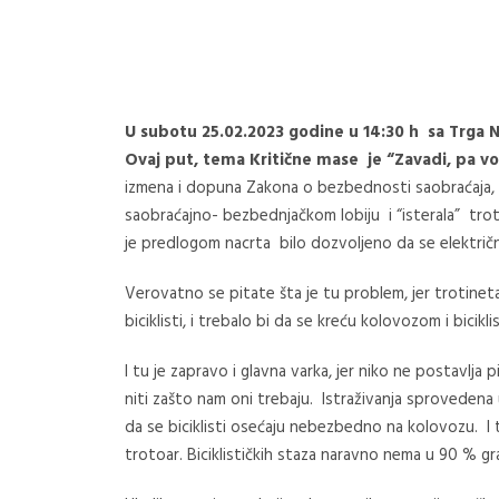
U subotu 25.02.2023 godine u 14:30 h sa Trga N
Ovaj put, tema Kritične mase je “Zavadi, pa vo
izmena i dopuna Zakona o bezbednosti saobraćaja, U
saobraćajno- bezbednjačkom lobiju i “isterala” troti
je predlogom nacrta bilo dozvoljeno da se električni
Verovatno se pitate šta je tu problem, jer trotineta
biciklisti, i trebalo bi da se kreću kolovozom i bicikl
I tu je zapravo i glavna varka, jer niko ne postavlja p
niti zašto nam oni trebaju. Istraživanja sprovedena 
da se biciklisti osećaju nebezbedno na kolovozu. I t
trotoar. Biciklističkih staza naravno nema u 90 % gra