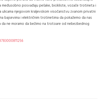
 međusobno posvađaju pešake, bicikliste, vozače trotineta i
na ulicama njegovom kraljevskom visočanstvu zvanom privatni
na bajsevima i električnim trotinetima da pokažemo da nas
 pa da ne moramo da bežimo na trotoare od nebezbednog
8783000811256