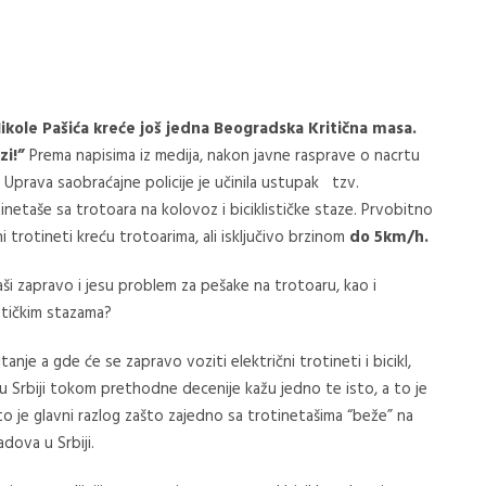
ikole Pašića kreće još jedna Beogradska Kritična masa.
zi!”
Prema napisima iz medija, nakon javne rasprave o nacrtu
prava saobraćajne policije je učinila ustupak tzv.
netaše sa trotoara na kolovoz i biciklističke staze. Prvobitno
 trotineti kreću trotoarima, ali isključivo brzinom
do 5km/h.
ši zapravo i jesu problem za pešake na trotoaru, kao i
ističkim stazama?
itanje a gde će se zapravo voziti električni trotineti i bicikl,
u Srbiji tokom prethodne decenije kažu jedno te isto, a to je
o je glavni razlog zašto zajedno sa trotinetašima “beže” na
dova u Srbiji.