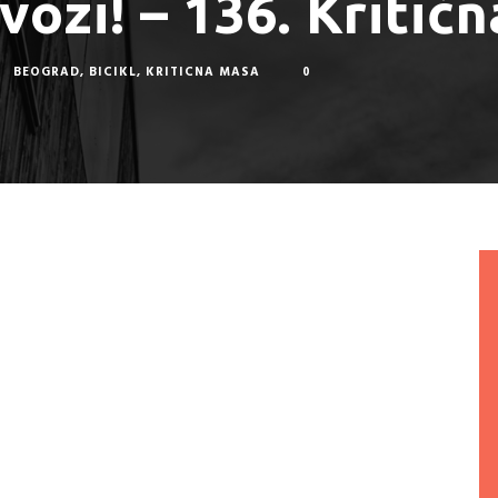
vozi! – 136. Kritič
BEOGRAD
,
BICIKL
,
KRITICNA MASA
0