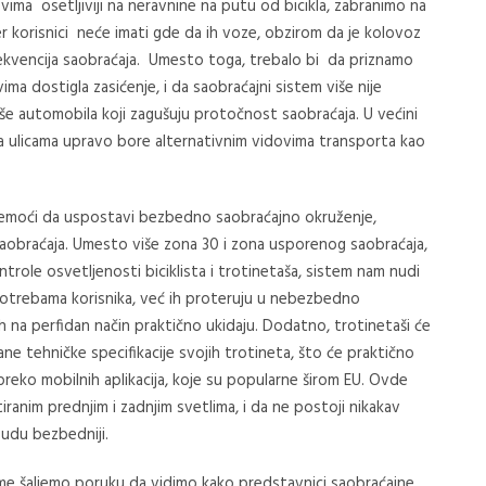
vima osetljiviji na neravnine na putu od bicikla, zabranimo na
r korisnici neće imati gde da ih voze, obzirom da je kolovoz
kvencija saobraćaja. Umesto toga, trebalo bi da priznamo
ima dostigla zasićenje, i da saobraćajni sistem više nije
više automobila koji zagušuju protočnost saobraćaja. U većini
 ulicama upravo bore alternativnim vidovima transporta kao
emoći da uspostavi bezbedno saobraćajno okruženje,
saobraćaja. Umesto više zona 30 i zona usporenog saobraćaja,
ontrole osvetljenosti biciklista i trotinetaša, sistem nam nudi
potrebama korisnika, već ih proteruju u nebezbedno
 na perfidan način praktično ukidaju. Dodatno, trotinetaši će
ne tehničke specifikacije svojih trotineta, što će praktično
 preko mobilnih aplikacija, koje su popularne širom EU. Ovde
ranim prednjim i zadnjim svetlima, i da ne postoji nikakav
budu bezbedniji.
čime šaljemo poruku da vidimo kako predstavnici saobraćajne