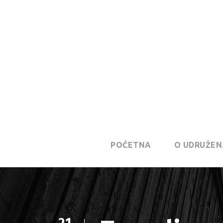
POČETNA
O UDRUŽEN