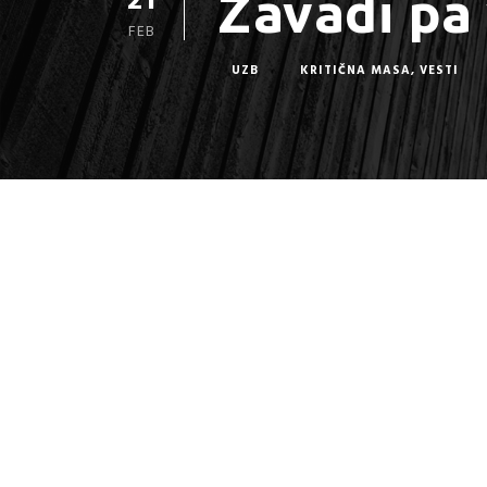
21
Zavadi pa 
FEB
UZB
KRITIČNA MASA
,
VESTI