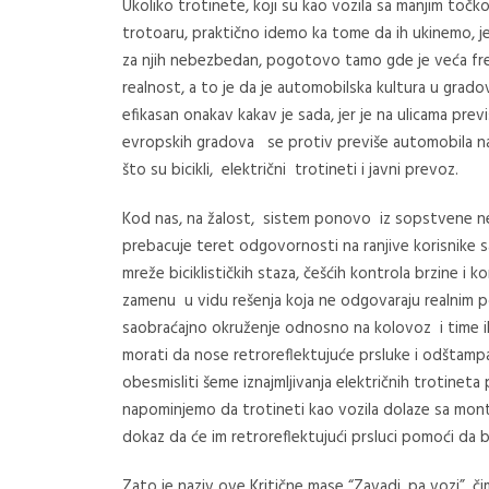
Ukoliko trotinete, koji su kao vozila sa manjim točko
trotoaru, praktično idemo ka tome da ih ukinemo, je
za njih nebezbedan, pogotovo tamo gde je veća fre
realnost, a to je da je automobilska kultura u gradov
efikasan onakav kakav je sada, jer je na ulicama pre
evropskih gradova se protiv previše automobila na
što su bicikli, električni trotineti i javni prevoz.
Kod nas, na žalost, sistem ponovo iz sopstvene n
prebacuje teret odgovornosti na ranjive korisnike 
mreže biciklističkih staza, češćih kontrola brzine i k
zamenu u vidu rešenja koja ne odgovaraju realnim 
saobraćajno okruženje odnosno na kolovoz i time ih
morati da nose retroreflektujuće prsluke i odštampa
obesmisliti šeme iznajmljivanja električnih trotineta
napominjemo da trotineti kao vozila dolaze sa monti
dokaz da će im retroreflektujući prsluci pomoći da 
Zato je naziv ove Kritične mase “Zavadi, pa vozi”, 