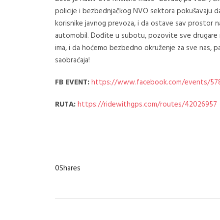
policije i bezbednjačkog NVO sektora pokušavaju da
korisnike javnog prevoza, i da ostave sav prostor 
automobil. Dođite u subotu, pozovite sve drugare 
ima, i da hoćemo bezbedno okruženje za sve nas,
saobraćaja!
FB EVENT:
https://www.facebook.com/events/57
RUTA:
https://ridewithgps.com/routes/42026957
0
Shares