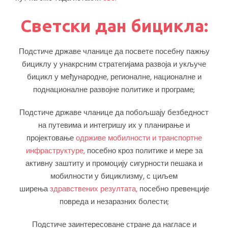
Светски дан бицикла:
Подстиче државе чланице да посвете посебну пажњу
бициклу у унакрсним стратегијама развоја и укључе
бицикл у међународне, регионалне, националне и
поднационалне развојне политике и програме;
Подстиче државе чланице да побољшају безбедност
на путевима и интегришу их у планирање и
пројектовање
одрживе мобилности и транспортне
инфраструктуре,
посебно кроз политике и мере за
активну заштиту и промоцију сигурности пешака и
мобилности у бициклизму, с циљем
ширења
здравствених резултата,
посебно превенције
повреда и незаразних болести;
Подстиче заинтересоване стране да нагласе и