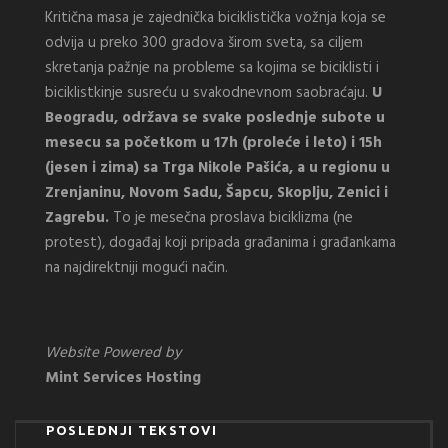
Kritična masa je zajednička biciklistička vožnja koja se
odvija u preko 300 gradova širom sveta, sa ciljem
skretanja pažnje na probleme sa kojima se biciklisti i
biciklistkinje susreću u svakodnevnom saobraćaju.
U
Beogradu, održava se svake poslednje subote u
mesecu sa početkom u 17h (proleće i leto) i 15h
(jesen i zima) sa Trga Nikole Pašića, a u regionu u
Zrenjaninu, Novom Sadu, Šapcu, Skoplju, Zenici i
Zagrebu.
To je mesečna proslava biciklizma (ne
protest), događaj koji pripada građanima i građankama
na najdirektniji mogući način.
Website Powered by
Mint Services Hosting
POSLEDNJI TEKSTOVI