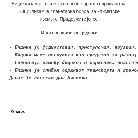
Бициклизам је планетарна борба против сиромаштва.
Бициклизам је планетарна борба за климатске
промене. Придружите јој се.
И да поновимо још једном:
- Бицикл је једноставан, приступачан, поуздан,
- Бицикл може послужити као средство за развој
- Синергија између бицикла и корисника подстич
- Бицикл је симбол одрживог транспорта и прено
Данас је светски дан бицикла.
0
Shares