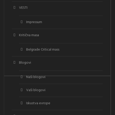
VESTI
Impressum
Kritična masa
Belgrade Critical mass
Blogovi
Naši blogovi
Vaši blogovi
Iskustva evrope