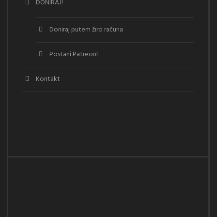
DONIRAJ!
Doniraj putem žiro računa
Postani Patreon!
Kontakt