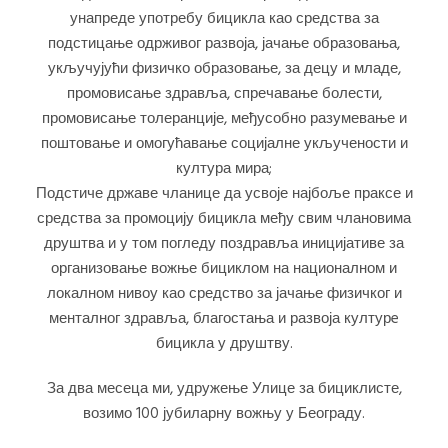
унапреде употребу бицикла као средства за
подстицање одрживог развоја, јачање образовања,
укључујући физичко образовање, за децу и младе,
промовисање здравља, спречавање болести,
промовисање толеранције, међусобно разумевање и
поштовање и омогућавање социјалне укључености и
култура мира;
Подстиче државе чланице да усвоје најбоље праксе и
средства за промоцију бицикла међу свим члановима
друштва и у том погледу поздравља иницијативе за
организовање вожње бициклом на националном и
локалном нивоу као средство за јачање физичког и
менталног здравља, благостања и развоја културe
бицикла у друштву.
За два месеца ми, удружење Улице за бициклисте,
возимо 100 јубиларну вожњу у Београду.