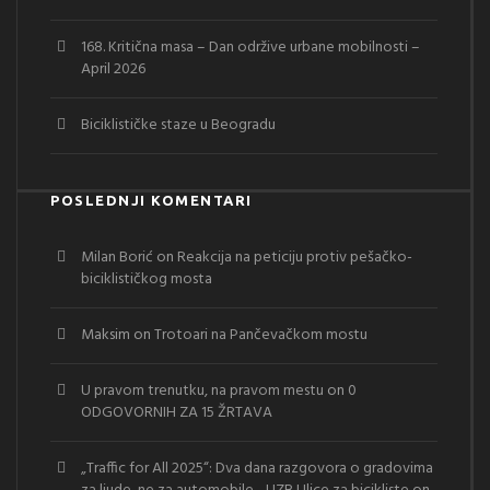
168. Kritična masa – Dan održive urbane mobilnosti –
April 2026
Biciklističke staze u Beogradu
POSLEDNJI KOMENTARI
Milan Borić
on
Reakcija na peticiju protiv pešačko-
biciklističkog mosta
Maksim
on
Trotoari na Pančevačkom mostu
U pravom trenutku, na pravom mestu
on
0
ODGOVORNIH ZA 15 ŽRTAVA
„Traffic for All 2025“: Dva dana razgovora o gradovima