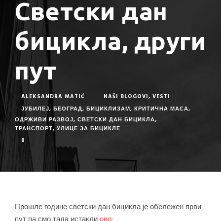
Светски дан
бицикла, други
пут
ALEKSANDRA MATIĆ
NAŠI BLOGOVI
,
VESTI
ЈУБИЛЕЈ
,
БЕОГРАД
,
БИЦИКЛИЗАМ
,
КРИТИЧНА МАСА
,
ОДРЖИВИ РАЗВОЈ
,
СВЕТСКИ ДАН БИЦИКЛА
,
ТРАНСПОРТ
,
УЛИЦЕ ЗА БИЦИКЛЕ
0
Прошле године светски дан бицикла је обележен први
пут па смо тада истакли
ово
: