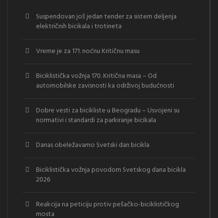
Suspendovan još jedan tender za sistem deljenja
električnih bicikala i trotineta
Vreme je za 171. noćnu Kritičnu masu
Biciklistička vožnja 170. Kritična masa – Od
automobilske zavisnosti ka održivoj budućnosti
Dobre vesti za bicikliste u Beogradu – Usvojeni su
normativi i standardi za parkiranje bicikala
Danas obeležavamo Svetski dan bicikla
Biciklistička vožnja povodom Svetskog dana bicikla
2026
Reakcija na peticiju protiv pešačko-biciklističkog
mosta