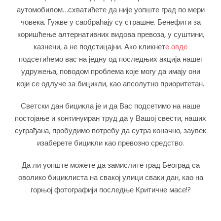
аутомобилом…схватићете да није уопште град по мери
човека. Гужве у саобраћају су страшне. Бенефити за
коришћење алтернативних видова превоза, у суштини,
казнени, а не подстицајни. Ако кликнет
е овде
подсетићемо вас на једну од последњих акција нашег
удружења, поводом проблема које могу да имају они
који се одлуче за бицикли, као апсолутно приоритетан.
Светски дан бицикла је и да Вас подсетимо на наше
постојање и континуиран труд да у Вашој свести, наших
суграђана, пробудимо потребу да сутра коначно, заувек
изаберете бицикли као превозно средство.
Да ли уопште можете да замислите град Београд са
оволико бициклиста на свакој улици сваки дан, као на
горњој фотографији последње Критичне масе!?