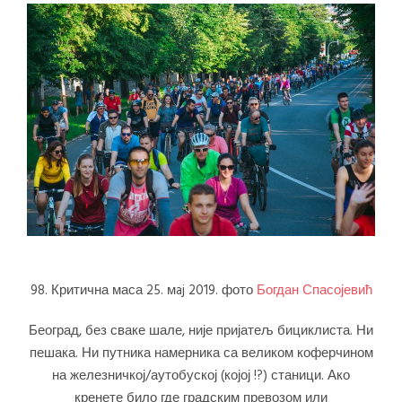
98. Критична маса 25. мaj 2019. фото
Богдан Спасојевић
Београд, без сваке шале, није пријатељ бициклиста. Ни
пешака. Ни путника намерника са великом коферчином
на железничкој/аутобуској (којој !?) станици. Ако
кренете било где градским превозом или