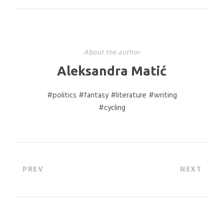
About the author
Aleksandra Matić
#politics #fantasy #literature #writing
#cycling
PREV
NEXT