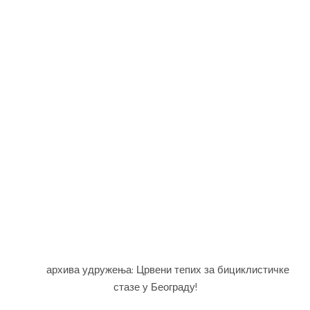
архива удружења: Црвени тепих за бициклистичке
стазе у Београду!