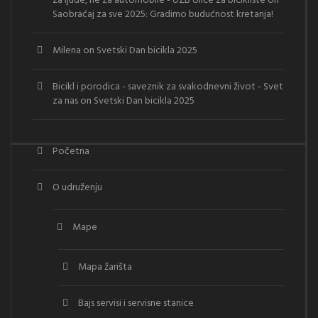
za ljude, ne za automobile - UZB Ulice za bicikliste
on
Saobraćaj za sve 2025: Gradimo budućnost kretanja!
Milena
on
Svetski Dan bicikla 2025
Bicikl i porodica - saveznik za svakodnevni život - Svet
za nas
on
Svetski Dan bicikla 2025
Početna
O udruženju
Mape
Mapa žarišta
Bajs servisi i servisne stanice