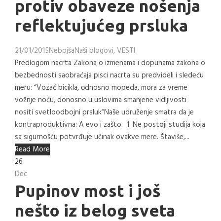
protiv obaveze nošenja
reflektujućeg prsluka
21/01/2015
Nebojša
Naši blogovi
,
VESTI
Predlogom nacrta Zakona o izmenama i dopunama zakona o
bezbednosti saobraćaja pisci nacrta su predvideli i sledeću
meru: “Vozač bicikla, оdnosno mopeda, mora za vreme
vožnje noću, donosno u uslovima smanjene vidljivosti
nositi svetloodbojni prsluk“Naše udruženje smatra da je
kontraproduktivna: A evo i zašto: 1. Ne postoji studija koja
sa sigurnošću potvrđuje učinak ovakve mere. Štaviše,...
Read More
26
Dec
Pupinov most i još
nešto iz belog sveta