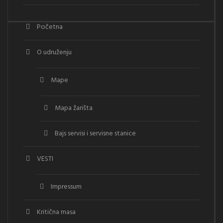
Početna
O udruženju
Mape
Mapa žarišta
Bajs servisi i servisne stanice
VESTI
Impressum
Kritična masa