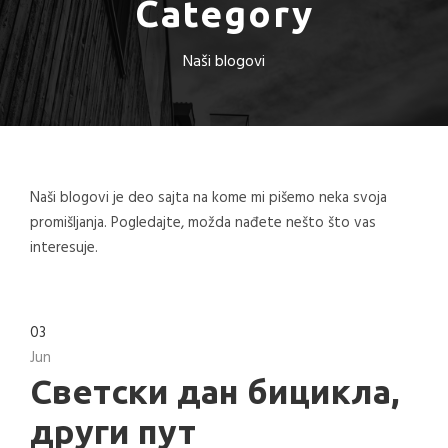
Category
Naši blogovi
Naši blogovi je deo sajta na kome mi pišemo neka svoja
promišljanja. Pogledajte, možda nađete nešto što vas
interesuje.
03
Jun
Светски дан бицикла,
други пут