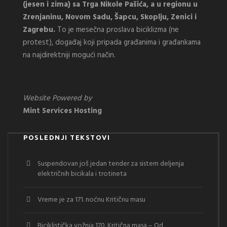
(jesen i zima) sa Trga Nikole Pašića, a u regionu u
Zrenjaninu, Novom Sadu, Šapcu, Skoplju, Zenici i
Zagrebu.
To je mesečna proslava biciklizma (ne
protest), događaj koji pripada građanima i građankama
na najdirektniji mogući način.
Website Powered by
Mint Services Hosting
POSLEDNJI TEKSTOVI
Suspendovan još jedan tender za sistem deljenja
električnih bicikala i trotineta
Vreme je za 171. noćnu Kritičnu masu
Biciklistička vožnja 170. Kritična masa – Od