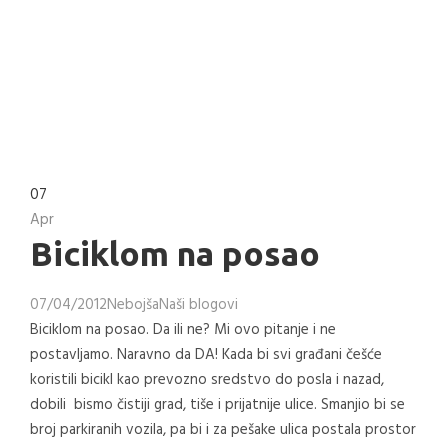
07
Apr
Biciklom na posao
07/04/2012
Nebojša
Naši blogovi
Biciklom na posao. Da ili ne? Mi ovo pitanje i ne
postavljamo. Naravno da DA! Kada bi svi građani češće
koristili bicikl kao prevozno sredstvo do posla i nazad,
dobili bismo čistiji grad, tiše i prijatnije ulice. Smanjio bi se
broj parkiranih vozila, pa bi i za pešake ulica postala prostor