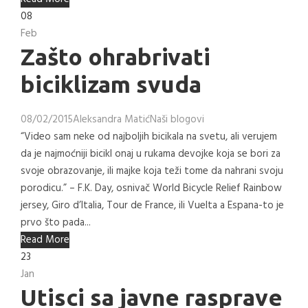
08
Feb
Zašto ohrabrivati
biciklizam svuda
08/02/2015
Aleksandra Matić
Naši blogovi
“Video sam neke od najboljih bicikala na svetu, ali verujem
da je najmoćniji bicikl onaj u rukama devojke koja se bori za
svoje obrazovanje, ili majke koja teži tome da nahrani svoju
porodicu.” – F.K. Day, osnivač World Bicycle Relief Rainbow
jersey, Giro d’Italia, Tour de France, ili Vuelta a Espana-to je
prvo što pada...
Read More
23
Jan
Utisci sa javne rasprave