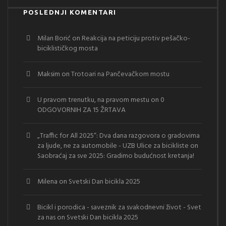
POSLEDNJI KOMENTARI
Milan Borić
on
Reakcija na peticiju protiv pešačko-
biciklističkog mosta
Maksim
on
Trotoari na Pančevačkom mostu
U pravom trenutku, na pravom mestu
on
0
ODGOVORNIH ZA 15 ŽRTAVA
„Traffic for All 2025“: Dva dana razgovora o gradovima
za ljude, ne za automobile - UZB Ulice za bicikliste
on
Saobraćaj za sve 2025: Gradimo budućnost kretanja!
Milena
on
Svetski Dan bicikla 2025
Bicikl i porodica - saveznik za svakodnevni život - Svet
za nas
on
Svetski Dan bicikla 2025