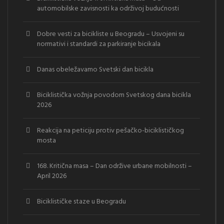
automobilske zavisnosti ka održivoj budućnosti
Dobre vesti za bicikliste u Beogradu – Usvojeni su
normativi i standardi za parkiranje bicikala
Danas obeležavamo Svetski dan bicikla
Biciklistička vožnja povodom Svetskog dana bicikla
2026
Reakcija na peticiju protiv pešačko-biciklističkog
mosta
168. Kritična masa – Dan održive urbane mobilnosti –
April 2026
Biciklističke staze u Beogradu