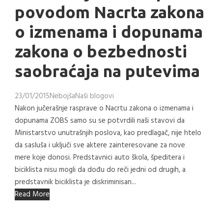
povodom Nacrta zakona
o izmenama i dopunama
zakona o bezbednosti
saobraćaja na putevima
23/01/2015
Nebojša
Naši blogovi
Nakon jučerašnje rasprave o Nacrtu zakona o izmenama i
dopunama ZOBS samo su se potvrdili naši stavovi da
Ministarstvo unutrašnjih poslova, kao predlagač, nije htelo
da sasluša i uključi sve aktere zainteresovane za nove
mere koje donosi. Predstavnici auto škola, špeditera i
biciklista nisu mogli da dođu do reči jedni od drugih, a
predstavnik biciklista je diskriminisan...
Read More