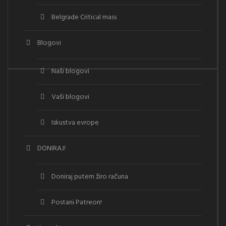
Belgrade Critical mass
Blogovi
Naši blogovi
Vaši blogovi
Iskustva evrope
DONIRAJ!
Doniraj putem žiro računa
Postani Patreon!