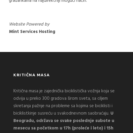
građankama na najdirektniji mogući način.
Website Powered by
Mint Services Hosting
KRITIČNA MASA
Kritična masa je zajednička biciklistička vožnja koja se
odvija u preko 300 gradova širom sveta, sa ciljem
skretanja pažnje na probleme sa kojima se biciklisti i
biciklistkinje susreću u svakodnevnom saobraćaju.
U
Beogradu, održava se svake poslednje subote u
mesecu sa početkom u 17h (proleće i leto) i 15h