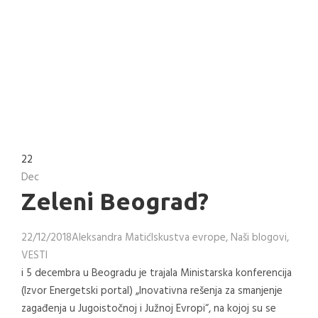
22
Dec
Zeleni Beograd?
22/12/2018
Aleksandra Matić
Iskustva evrope
,
Naši blogovi
,
VESTI
i 5 decembra u Beogradu je trajala Ministarska konferencija
(Izvor Energetski portal) „Inovativna rešenja za smanjenje
zagađenja u Jugoistočnoj i Južnoj Evropi“, na kojoj su se