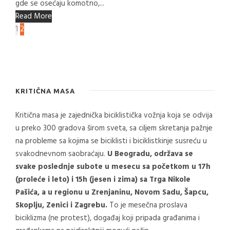
gde se osećaju komotno,...
Read More
1
2
KRITIČNA MASA
Kritična masa je zajednička biciklistička vožnja koja se odvija
u preko 300 gradova širom sveta, sa ciljem skretanja pažnje
na probleme sa kojima se biciklisti i biciklistkinje susreću u
svakodnevnom saobraćaju.
U Beogradu, održava se
svake poslednje subote u mesecu sa početkom u 17h
(proleće i leto) i 15h (jesen i zima) sa Trga Nikole
Pašića, a u regionu u Zrenjaninu, Novom Sadu, Šapcu,
Skoplju, Zenici i Zagrebu.
To je mesečna proslava
biciklizma (ne protest), događaj koji pripada građanima i