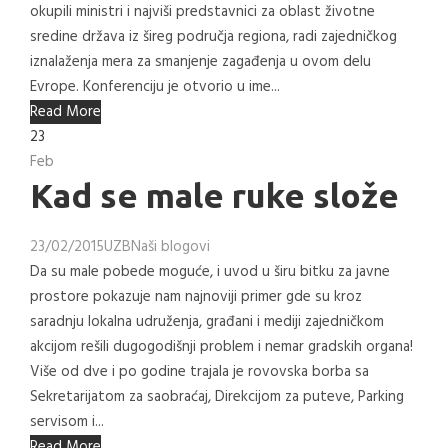
okupili ministri i najviši predstavnici za oblast životne
sredine država iz šireg područja regiona, radi zajedničkog
iznalaženja mera za smanjenje zagađenja u ovom delu
Evrope. Konferenciju je otvorio u ime...
Read More
23
Feb
Kad se male ruke slože
23/02/2015
UZB
Naši blogovi
Da su male pobede moguće, i uvod u širu bitku za javne
prostore pokazuje nam najnoviji primer gde su kroz
saradnju lokalna udruženja, građani i mediji zajedničkom
akcijom rešili dugogodišnji problem i nemar gradskih organa!
Više od dve i po godine trajala je rovovska borba sa
Sekretarijatom za saobraćaj, Direkcijom za puteve, Parking
servisom i...
Read More