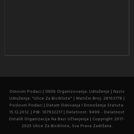
Osnovni Podaci | Oblik Organizovanja: Udruženje | Naziv
Udruženja: "Ulice Za Bicikliste" | Matični Broj: 28103778 |
Poslovni Podaci | Datum Osnivanja I Donošenja Statuta:
15.12.2012. | PIB: 107932217 | Delatnost: 9499 - Delatnost
Ostalih Organizacija Na Bazi Učlanjenja | Copyright 2017-
2025 Ulice Za Bicikliste, Sva Prava Zadržana.