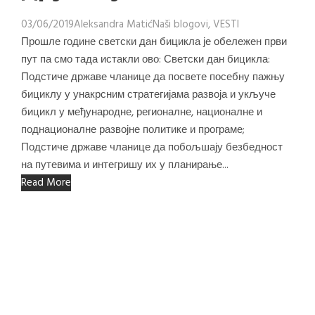
03/06/2019
Aleksandra Matić
Naši blogovi
,
VESTI
Прошле године светски дан бицикла је обележен први
пут па смо тада истакли ово: Светски дан бицикла:
Подстиче државе чланице да посвете посебну пажњу
бициклу у унакрсним стратегијама развоја и укључе
бицикл у међународне, регионалне, националне и
поднационалне развојне политике и програме;
Подстиче државе чланице да побољшају безбедност
на путевима и интегришу их у планирање...
Read More