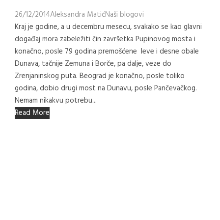
26/12/2014
Aleksandra Matić
Naši blogovi
Kraj je godine, a u decembru mesecu, svakako se kao glavni
događaj mora zabeležiti čin završetka Pupinovog mosta i
konačno, posle 79 godina premošćene leve i desne obale
Dunava, tačnije Zemuna i Borče, pa dalje, veze do
Zrenjaninskog puta. Beograd je konačno, posle toliko
godina, dobio drugi most na Dunavu, posle Pančevačkog.
Nemam nikakvu potrebu...
Read More